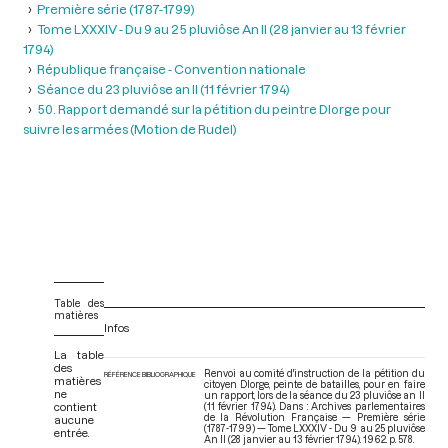
Première série (1787-1799)
Tome LXXXIV - Du 9 au 25 pluviôse An II (28 janvier au 13 février
1794)
République française - Convention nationale
Séance du 23 pluviôse an II (11 février 1794)
50. Rapport demandé sur la pétition du peintre Dlorge pour
suivre les armées (Motion de Rudel)
Table des
matières
Infos
La table
des
Renvoi au comité d'instruction de la pétition du
RÉFÉRENCE BIBLIOGRAPHIQUE
matières
citoyen Dlorge, peinte de batailles, pour en faire
ne
un rapport, lors de la séance du 23 pluviôse an II
contient
(11 février 1794). Dans : Archives parlementaires
de la Révolution Française — Première série
aucune
(1787-1799) — Tome LXXXIV - Du 9 au 25 pluviôse
entrée.
An II (28 janvier au 13 février 1794)
. 1962. p. 578.