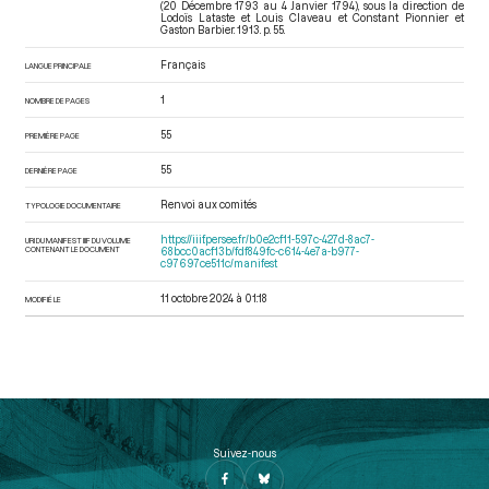
(20 Décembre 1793 au 4 Janvier 1794)
, sous la direction de
Lodoïs Lataste et Louis Claveau et Constant Pionnier et
Gaston Barbier. 1913. p. 55.
Français
LANGUE PRINCIPALE
1
NOMBRE DE PAGES
55
PREMIÈRE PAGE
55
DERNIÈRE PAGE
Renvoi aux comités
TYPOLOGIE DOCUMENTAIRE
https://iiif.persee.fr/b0e2cf11-597c-427d-8ac7-
URI DU MANIFEST IIIF DU VOLUME
CONTENANT LE DOCUMENT
68bcc0acf13b/fdf849fc-c614-4e7a-b977-
c97697ce511c/manifest
11 octobre 2024 à 01:18
MODIFIÉ LE
Suivez-nous