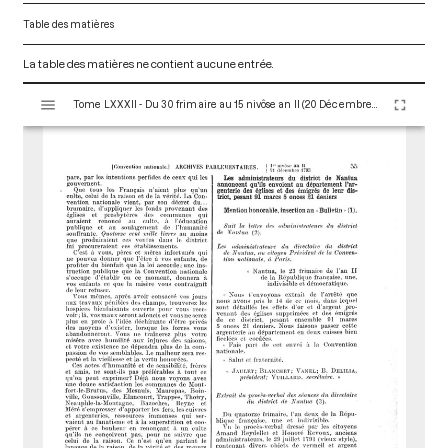
Table des matières
La table des matières ne contient aucune entrée.
V
Tome LXXXII - Du 30 frimaire au 15 nivôse an II (20 Décembre 1793 au 4 Janvier 1794)
i
s
u
a
l
i
s
e
u
r
M
i
r
a
d
o
r