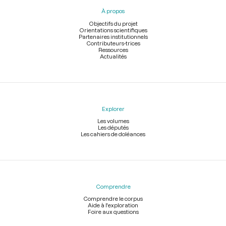
pied
À propos
de
page
Objectifs du projet
Orientations scientifiques
Partenaires institutionnels
Contributeurs-trices
Ressources
Actualités
Explorer
Les volumes
Les députés
Les cahiers de doléances
Comprendre
Comprendre le corpus
Aide à l'exploration
Foire aux questions