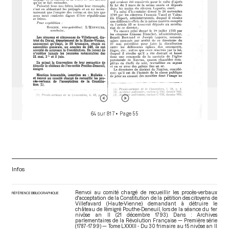
64 sur 817
• Page 55
Infos
Renvoi au comité chargé de recueillir les procès-verbaux
RÉFÉRENCE BIBLIOGRAPHIQUE
d'acceptation de la Constitution de la pétition des citoyens de
Villefavard (Haute-Vienne) demandant à détruire le
château de l’émigré Pouthe-Deneuil, lors de la séance du 1er
nivôse an II (21 décembre 1793). Dans : Archives
parlementaires de la Révolution Française — Première série
(1787-1799) — Tome LXXXII - Du 30 frimaire au 15 nivôse an II