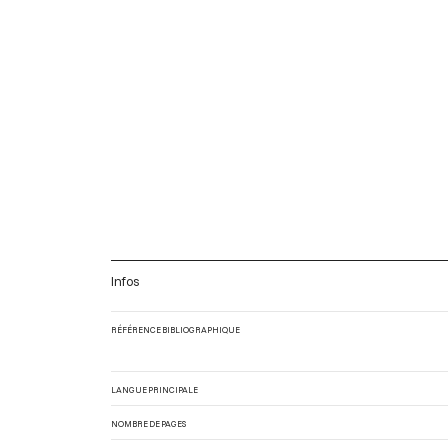
Infos
RÉFÉRENCE BIBLIOGRAPHIQUE
LANGUE PRINCIPALE
NOMBRE DE PAGES