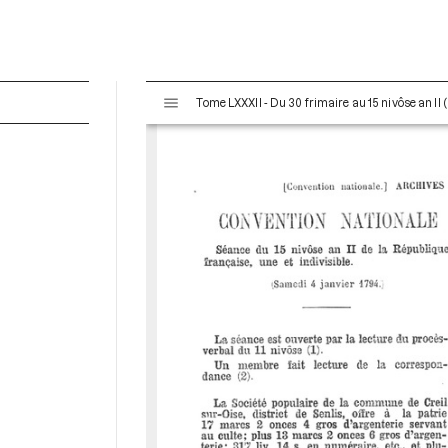
V
Tome LXXXII - Du 30 frimaire au 15 nivôse an II
i
s
u
a
l
i
s
e
u
r
M
i
r
a
d
o