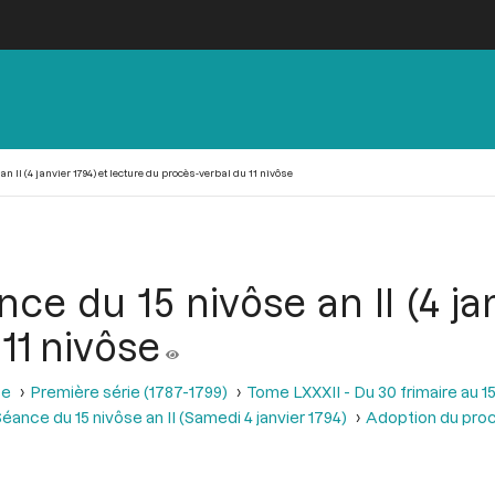
 II (4 janvier 1794) et lecture du procès-verbal du 11 nivôse
ce du 15 nivôse an II (4 jan
11 nivôse
se
Première série (1787-1799)
Tome LXXXII - Du 30 frimaire au 15
éance du 15 nivôse an II (Samedi 4 janvier 1794)
Adoption du proc