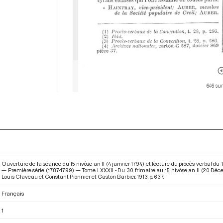
646 sur
Ouverture de la séance du 15 nivôse an II (4 janvier 1794) et lecture du procès-verbal du
— Première série (1787-1799) — Tome LXXXII - Du 30 frimaire au 15 nivôse an II (20 Déc
Louis Claveau et Constant Pionnier et Gaston Barbier. 1913. p. 637.
Français
1