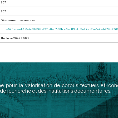
637
637
Déroulement des séances
https://iiif.persee.fr/b0e2cf11-597c-427d-8ac7-68bcc0acf13b/fdf849fc-c614-4e7a-b977-c97
11 octobre 2024 à 01:22
ée pour la valorisation de corpus textuels et ic
de recherche et des institutions documentaires.