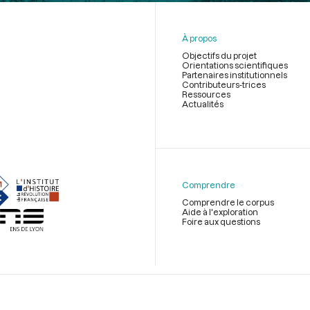
À propos
Objectifs du projet
Orientations scientifiques
Partenaires institutionnels
Contributeurs-trices
Ressources
Actualités
Menu
du
pied
de
Comprendre
page
Comprendre le corpus
Aide à l'exploration
Foire aux questions