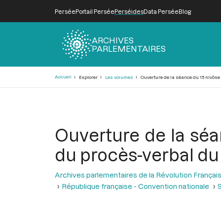
Persée
Portail Persée
Perséides
Data Persée
Blog
ARCHIVES
PARLEMENTAIRES
Fil
Accueil
Explorer
Les volumes
Ouverture de la séance du 15 nivôse an
d'Ariane
Ouverture de la séan
du procès-verbal du 
Archives parlementaires de la Révolution Françai
République française - Convention nationale
S