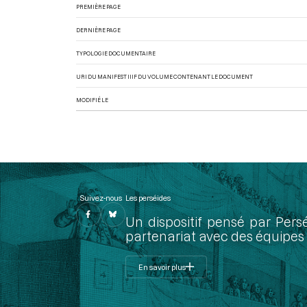
PREMIÈRE PAGE
DERNIÈRE PAGE
TYPOLOGIE DOCUMENTAIRE
URI DU MANIFEST IIIF DU VOLUME CONTENANT LE DOCUMENT
MODIFIÉ LE
Suivez-nous
Les perséides
Un dispositif pensé par Pers
partenariat avec des équipes 
En savoir plus