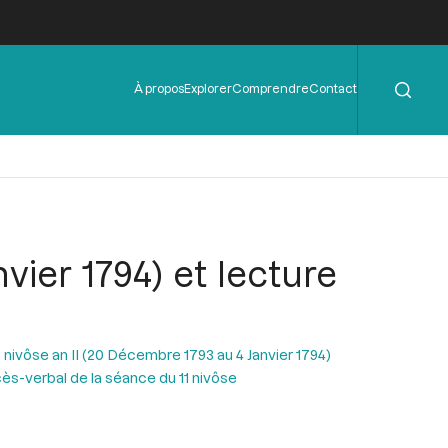
Rechercher
Menu
À propos
Explorer
Comprendre
Contact
de
l'en-
tête
vier 1794) et lecture
 nivôse an II (20 Décembre 1793 au 4 Janvier 1794)
ès-verbal de la séance du 11 nivôse