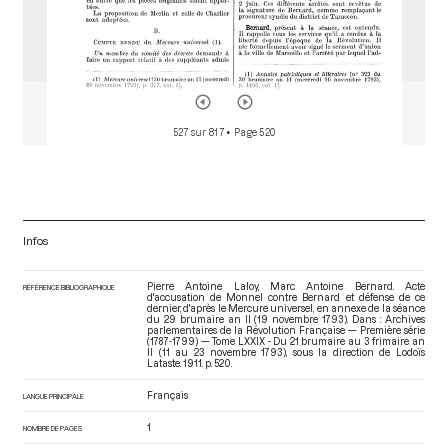
527 sur 817
• Page 520
Infos
Pierre Antoine Laloy, Marc Antoine Bernard. Acte
RÉFÉRENCE BIBLIOGRAPHIQUE
d'accusation de Monnel contre Bernard et défense de ce
dernier, d'après le Mercure universel, en annexe de la séance
du 29 brumaire an II (19 novembre 1793). Dans : Archives
parlementaires de la Révolution Française — Première série
(1787-1799) — Tome LXXIX - Du 21 brumaire au 3 frimaire an
II (11 au 23 novembre 1793)
, sous la direction de Lodoïs
Lataste. 1911. p. 520.
Français
LANGUE PRINCIPALE
1
NOMBRE DE PAGES