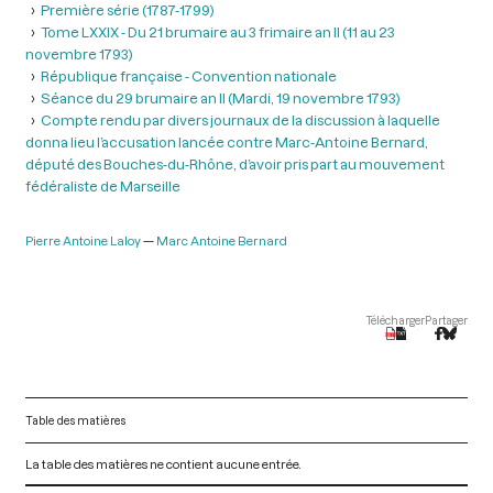
Première série (1787-1799)
Tome LXXIX - Du 21 brumaire au 3 frimaire an II (11 au 23
novembre 1793)
République française - Convention nationale
Séance du 29 brumaire an II (Mardi, 19 novembre 1793)
Compte rendu par divers journaux de la discussion à laquelle
donna lieu l’accusation lancée contre Marc-Antoine Bernard,
député des Bouches-du-Rhône, d’avoir pris part au mouvement
fédéraliste de Marseille
Pierre Antoine Laloy
Marc Antoine Bernard
Télécharger
Partager
Table des matières
La table des matières ne contient aucune entrée.