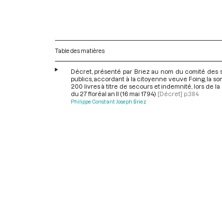
Table des matières
Décret, présenté par Briez au nom du comité des 
publics, accordant à la citoyenne veuve Foing, la 
200 livres à titre de secours et indemnité, lors de l
du 27 floréal an II (16 mai 1794)
[Décret]
p.384
Philippe Constant Joseph Briez