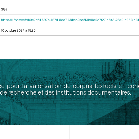
384
https://iiif.persee.fr/b0e2cf11-597c-427d-8ac7-68bcc0acf13b/8a9e7f27-a845-46d0-a283-d
10 octobre 2024 à 18:20
ée pour la valorisation de corpus textuels et ic
de recherche et des institutions documentaires.