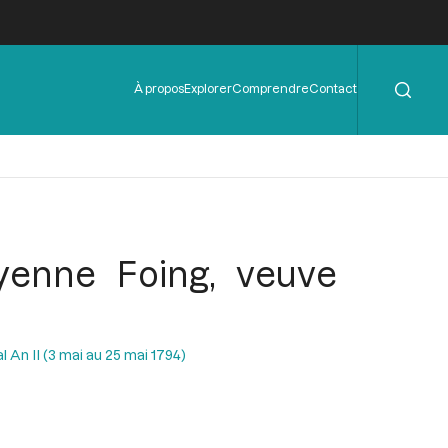
Rechercher
Menu
À propos
Explorer
Comprendre
Contact
de
l'en-
tête
yenne Foing, veuve
l An II (3 mai au 25 mai 1794)