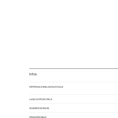
Infos
RÉFÉRENCE BIBLIOGRAPHIQUE
LANGUE PRINCIPALE
NOMBRE DE PAGES
PREMIÈRE PAGE