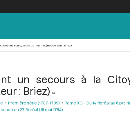
 Citoyenne Foing, veuve Guillaumot (Rapporteur : Briez)
ant un secours à la Cito
ur : Briez)
se
Première série (1787-1799)
Tome XC - Du 14 floréal au 6 prairia
éance du 27 floréal (16 mai 1794)