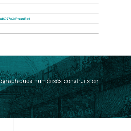
31af6277e3d/manifest
onographiques numérisés construits en