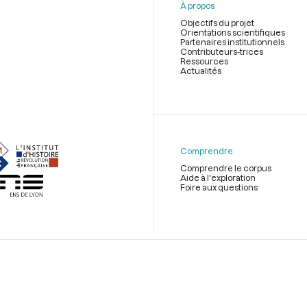
À propos
Objectifs du projet
Orientations scientifiques
Partenaires institutionnels
Contributeurs-trices
Ressources
Actualités
Menu
du
pied
de
Comprendre
page
Comprendre le corpus
Aide à l'exploration
Foire aux questions