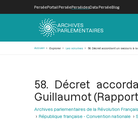
Persée
Portail Persée
Perséides
Data Persée
Blog
ARCHIVES
PARLEMENTAIRES
Fil
Accueil
Explorer
Les volumes
58. Décret accordant un secours à la
d'Ariane
58. Décret accord
Guillaumot (Rapporte
Archives parlementaires de la Révolution Françai
République française - Convention nationale
S