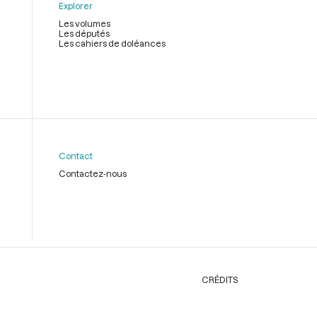
Explorer
Les volumes
Les députés
Les cahiers de doléances
Contact
Contactez-nous
CRÉDITS