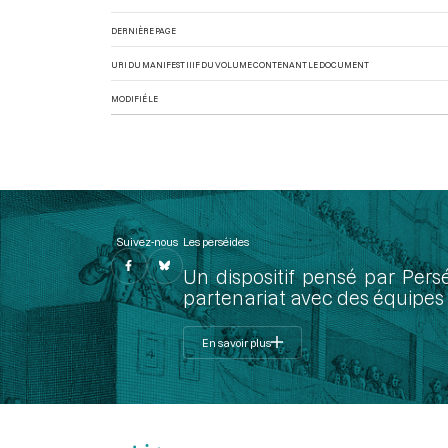
DERNIÈRE PAGE
URI DU MANIFEST IIIF DU VOLUME CONTENANT LE DOCUMENT
MODIFIÉ LE
Suivez-nous
Les perséides
Un dispositif pensé par Pers
partenariat avec des équipes 
En savoir plus