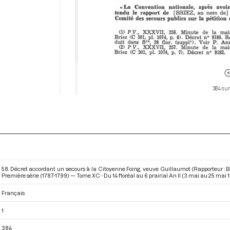
384 sur
58. Décret accordant un secours à la Citoyenne Foing, veuve Guillaumot (Rapporteur : B
Première série (1787-1799) — Tome XC - Du 14 floréal au 6 prairial An II (3 mai au 25 mai 
Français
1
384