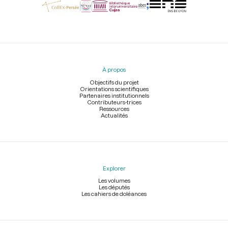
Menu
du
pied
À propos
de
page
Objectifs du projet
Orientations scientifiques
Partenaires institutionnels
Contributeurs-trices
Ressources
Actualités
Explorer
Les volumes
Les députés
Les cahiers de doléances