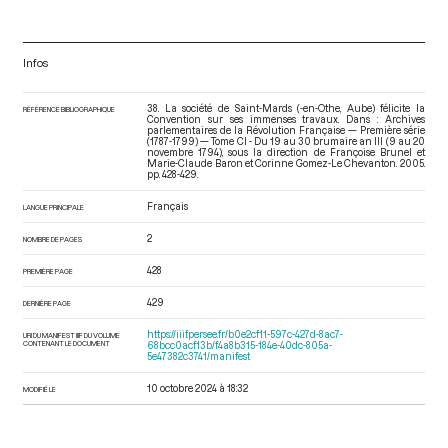
Infos
38. La société de Saint-Mards (-en-Othe, Aube) félicite la
RÉFÉRENCE BIBLIOGRAPHIQUE
Convention sur ses immenses travaux. Dans : Archives
parlementaires de la Révolution Française — Première série
(1787-1799) — Tome CI - Du 19 au 30 brumaire an III (9 au 20
novembre 1794)
, sous la direction de Françoise Brunel et
Marie-Claude Baron et Corinne Gomez-Le Chevanton. 2005.
pp. 428-429.
Français
LANGUE PRINCIPALE
2
NOMBRE DE PAGES
428
PREMIÈRE PAGE
429
DERNIÈRE PAGE
https://iiif.persee.fr/b0e2cf11-597c-427d-8ac7-
URI DU MANIFEST IIIF DU VOLUME
CONTENANT LE DOCUMENT
68bcc0acf13b/f4a8b315-184e-40dc-805a-
5e47382c3741/manifest
10 octobre 2024 à 18:32
MODIFIÉ LE