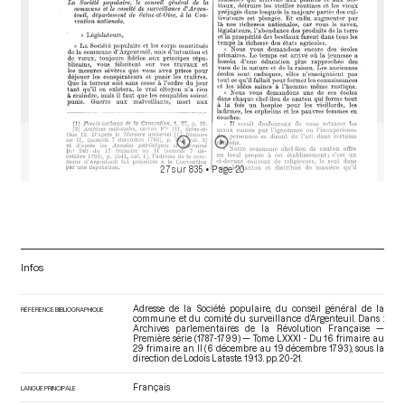
27 sur 835
• Page 20
Infos
Adresse de la Société populaire, du conseil général de la
RÉFÉRENCE BIBLIOGRAPHIQUE
commune et du comité du surveillance d’Argenteuil. Dans :
Archives parlementaires de la Révolution Française —
Première série (1787-1799) — Tome LXXXI - Du 16 frimaire au
29 frimaire an II (6 décembre au 19 décembre 1793)
, sous la
direction de Lodoïs Lataste. 1913. pp. 20-21.
Français
LANGUE PRINCIPALE