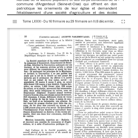
commune d'Argenteuil (Seine-et-Oise) qui offrent en don
patriotique les ornements de leur église et demandent
l'établissement d'une société d'agriculture et des écoles
V
primaires, lors de la séance du 16 frimaire an II (6 décembre
1793)
[Adresse, pétition et lettre envoyée à l’Assemblée]
pp.20-
Tome LXXXI - Du 16 frimaire au 29 frimaire an II (6 décembre au 19 décembre 1793)
i
21
s
u
a
l
i
s
e
u
r
M
i
r
a
d
o
r