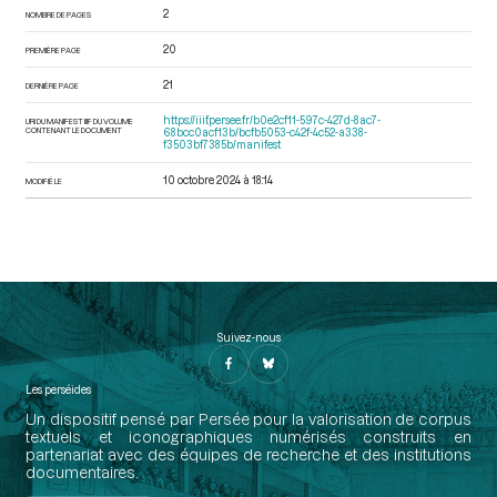
2
NOMBRE DE PAGES
20
PREMIÈRE PAGE
21
DERNIÈRE PAGE
https://iiif.persee.fr/b0e2cf11-597c-427d-8ac7-
URI DU MANIFEST IIIF DU VOLUME
CONTENANT LE DOCUMENT
68bcc0acf13b/bcfb5053-c42f-4c52-a338-
f3503bf7385b/manifest
10 octobre 2024 à 18:14
MODIFIÉ LE
Suivez-nous
Les perséides
Un dispositif pensé par Persée pour la valorisation de corpus
textuels et iconographiques numérisés construits en
partenariat avec des équipes de recherche et des institutions
documentaires.