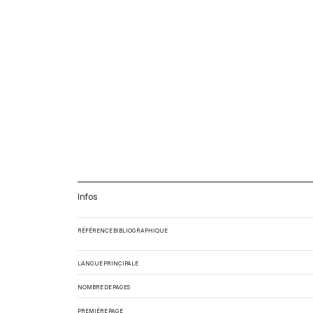
Infos
RÉFÉRENCE BIBLIOGRAPHIQUE
LANGUE PRINCIPALE
NOMBRE DE PAGES
PREMIÈRE PAGE