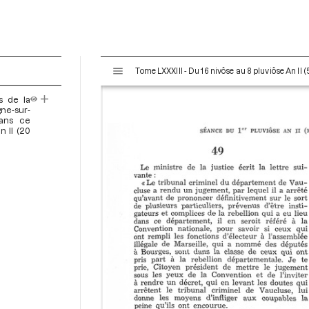
V
Tome LXXXIII - Du 16 nivôse au 8 pluviôse An II (
i
s
s de la
u
gne-sur-
a
dans ce
n II (20
l
i
s
e
u
r
M
i
r
a
d
o