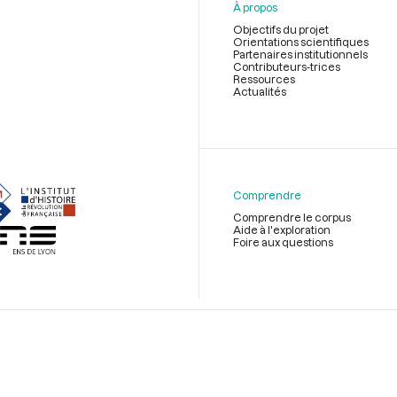
À propos
Objectifs du projet
Orientations scientifiques
Partenaires institutionnels
Contributeurs-trices
Ressources
Actualités
Menu
du
pied
de
Comprendre
page
Comprendre le corpus
Aide à l'exploration
Foire aux questions