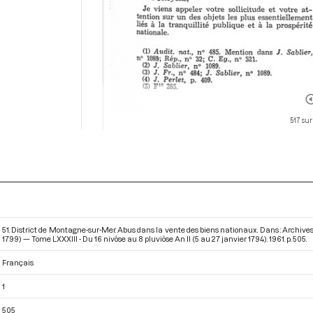
517 sur
51. District de Montagne-sur-Mer. Abus dans la vente des biens nationaux. Dans : Archive
1799) — Tome LXXXIII - Du 16 nivôse au 8 pluviôse An II (5 au 27 janvier 1794)
. 1961. p. 505.
Français
1
505