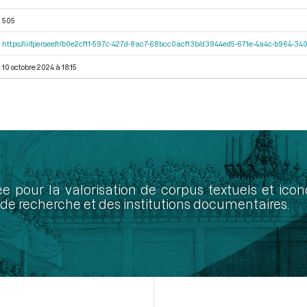
505
https://iiif.persee.fr/b0e2cf11-597c-427d-8ac7-68bcc0acf13b/d3944ed5-671e-4a4c-b964-
10 octobre 2024 à 18:15
ée pour la valorisation de corpus textuels et ic
de recherche et des institutions documentaires.