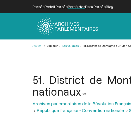
Persée
Portail Persée
Perséides
Data Persée
Blog
ARCHIVES
PARLEMENTAIRES
Fil
Accueil
Explorer
Les volumes
51. District de Montagne-sur-Mer. A
d'Ariane
51. District de Mo
nationaux
Archives parlementaires de la Révolution Françai
République française - Convention nationale
S