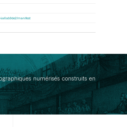
3404a6ab9de2/manifest
onographiques numérisés construits en