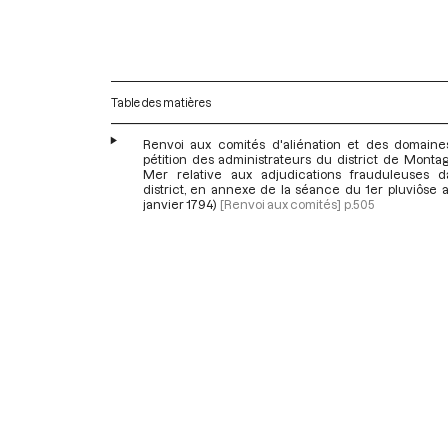
Table des matières
Renvoi aux comités d'aliénation et des domaine
pétition des administrateurs du district de Monta
Mer relative aux adjudications frauduleuses 
district, en annexe de la séance du 1er pluviôse a
janvier 1794)
[Renvoi aux comités]
p.505