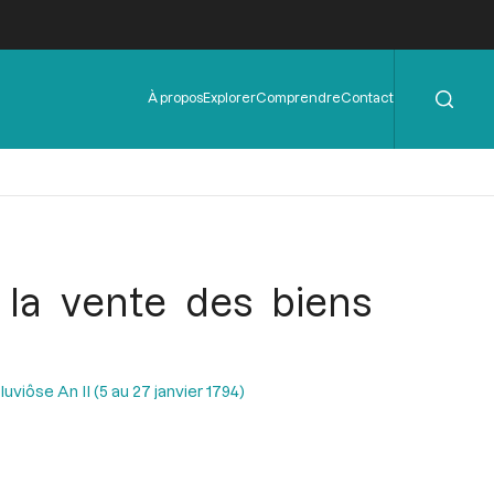
Rechercher
Menu
À propos
Explorer
Comprendre
Contact
de
l'en-
tête
 la vente des biens
uviôse An II (5 au 27 janvier 1794)