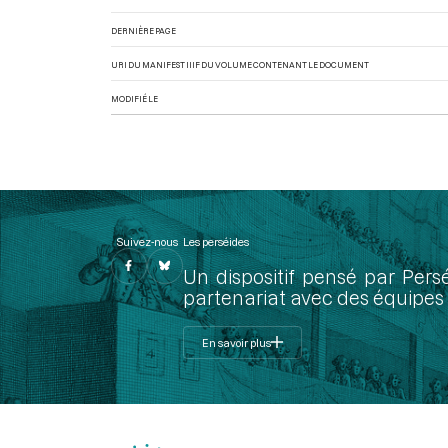
DERNIÈRE PAGE
URI DU MANIFEST IIIF DU VOLUME CONTENANT LE DOCUMENT
MODIFIÉ LE
Suivez-nous
Les perséides
Un dispositif pensé par Pers
partenariat avec des équipes 
En savoir plus