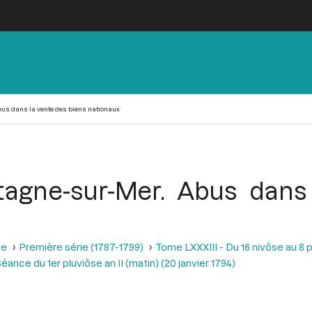
bus dans la vente des biens nationaux
ntagne-sur-Mer. Abus dans
se
Première série (1787-1799)
Tome LXXXIII - Du 16 nivôse au 8 pl
éance du 1er pluviôse an II (matin) (20 janvier 1794)