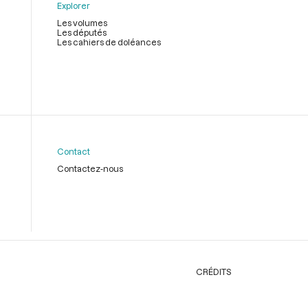
Explorer
Les volumes
Les députés
Les cahiers de doléances
Contact
Contactez-nous
CRÉDITS