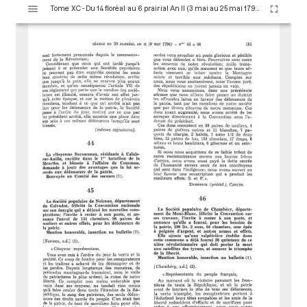
V
Tome XC - Du 14 floréal au 6 prairial An II (3 mai au 25 mai 1794)
i
s
u
a
l
i
s
e
u
r
M
i
r
a
d
o
r