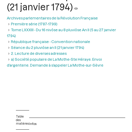
(21 janvier 1794)
Archives parlementaires de la Révolution Française
Première série (1787-1799)
Tome LXXXIII - Du 16 nivôse au 8 pluviôse An II (5 au 27 janvier
1794)
République française - Convention nationale
Séance du 2 pluviôse an II (21 janvier 1794)
2. Lecture de diverses adresses
a) Société populaire de La Mothe-Ste Héraye. Envoi
d’argenterie. Demande à s’appeler La Mothe-sur-Sèvre
Table
des
matières
Infos