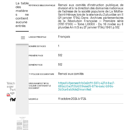
La table
Renvoi aux comités d'instruction publique, de
RÉFÉRENCE BIBLIOGRAPHIQUE
des
division et à la direction des domaines nationaux
matière
de l'adresse de la société populaire de La Mothe-
s ne
Saint-Héraye, lors de la séance du 2 pluviôse an II
contient
(21 janvier 1794). Dans : Archives parlementaires
de la Révolution Française — Première série
aucune
(1787-1799) — Tome LXXXIII - Du 16 nivôse au 8
entrée.
pluviôse An II (5 au 27 janvier 1794)
. 1961. p. 512.
V
Français
LANGUE PRINCIPALE
Tome LXXXIII - Du 16 nivôse au 8 pluviôse An II (5 au 27 janvier 1794)
i
s
1
NOMBRE DE PAGES
u
a
512
PREMIÈRE PAGE
l
512
DERNIÈRE PAGE
i
s
Renvoi aux comités
TYPOLOGIE DOCUMENTAIRE
e
u
https://iiif.persee.fr/b0e2cf11-597c-427d-8ac7-
Téléch
URI DU MANIFEST IIIF DU
VOLUME CONTENANT LE
68bcc0acf13b/d3944ed5-671e-4a4c-b964-
arger
r
DOCUMENT
3404a6ab9de2/manifest
Part
age
M
r
11 octobre 2024 à 17:24
i
MODIFIÉ LE
r
a
d
o
r