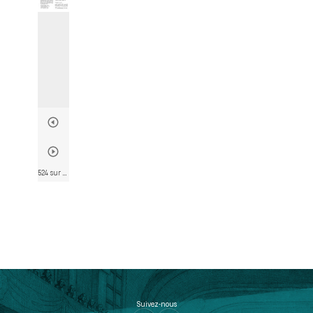
524 sur 802
• Page 512
Suivez-nous