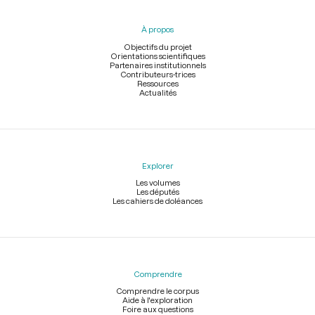
du
pied
À propos
de
page
Objectifs du projet
Orientations scientifiques
Partenaires institutionnels
Contributeurs-trices
Ressources
Actualités
Explorer
Les volumes
Les députés
Les cahiers de doléances
Comprendre
Comprendre le corpus
Aide à l'exploration
Foire aux questions