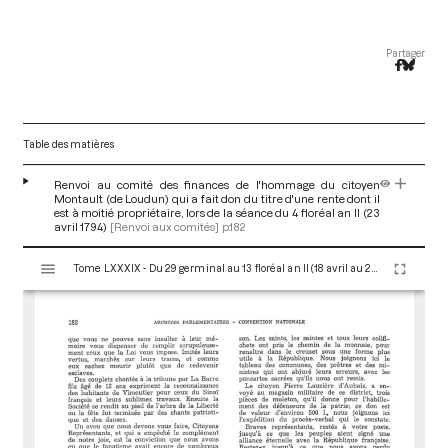
Partager
Table des matières
Renvoi au comité des finances de l'hommage du citoyen
Montault (de Loudun) qui a fait don du titre d'une rente dont il
est à moitié propriétaire, lors de la séance du 4 floréal an II (23
avril 1794)
[Renvoi aux comités]
p.182
V
Tome LXXXIX - Du 29 germinal au 13 floréal an II (18 avril au 2 mai 1794)
i
s
u
a
l
i
s
e
u
r