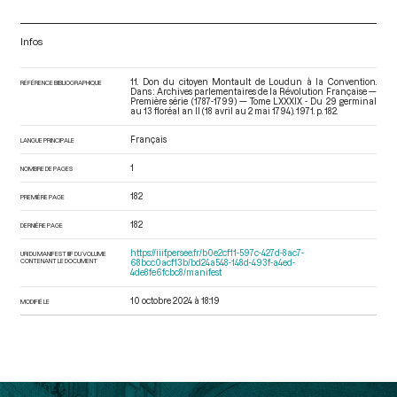
Infos
11. Don du citoyen Montault de Loudun à la Convention.
RÉFÉRENCE BIBLIOGRAPHIQUE
Dans : Archives parlementaires de la Révolution Française —
Première série (1787-1799) — Tome LXXXIX - Du 29 germinal
au 13 floréal an II (18 avril au 2 mai 1794)
. 1971. p. 182.
Français
LANGUE PRINCIPALE
1
NOMBRE DE PAGES
182
PREMIÈRE PAGE
182
DERNIÈRE PAGE
https://iiif.persee.fr/b0e2cf11-597c-427d-8ac7-
URI DU MANIFEST IIIF DU VOLUME
CONTENANT LE DOCUMENT
68bcc0acf13b/bd24a548-148d-493f-a4ed-
4de8fe6fcbc8/manifest
10 octobre 2024 à 18:19
MODIFIÉ LE