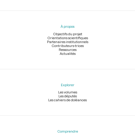
Menu
du
pied
À propos
de
page
Objectifs du projet
Orientations scientifiques
Partenaires institutionnels
Contributeurs-trices
Ressources
Actualités
Explorer
Les volumes
Les députés
Les cahiers de doléances
Comprendre