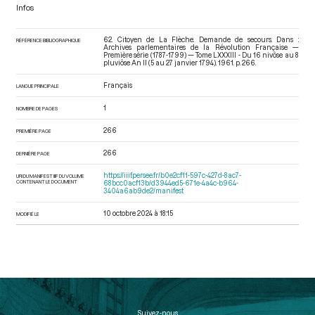
Infos
62. Citoyen de La Flèche. Demande de secours. Dans :
RÉFÉRENCE BIBLIOGRAPHIQUE
Archives parlementaires de la Révolution Française —
Première série (1787-1799) — Tome LXXXIII - Du 16 nivôse au 8
pluviôse An II (5 au 27 janvier 1794)
. 1961. p. 266.
Français
LANGUE PRINCIPALE
1
NOMBRE DE PAGES
266
PREMIÈRE PAGE
266
DERNIÈRE PAGE
https://iiif.persee.fr/b0e2cf11-597c-427d-8ac7-
URI DU MANIFEST IIIF DU VOLUME
CONTENANT LE DOCUMENT
68bcc0acf13b/d3944ed5-671e-4a4c-b964-
3404a6ab9de2/manifest
10 octobre 2024 à 18:15
MODIFIÉ LE
Suivez-nous