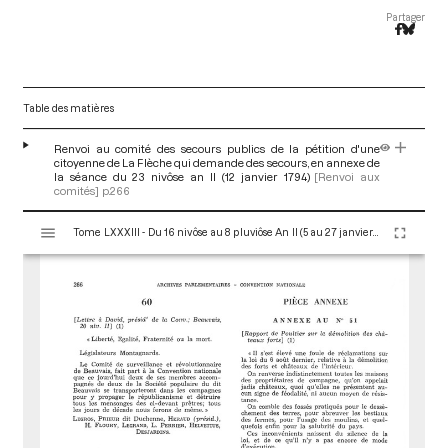
Partager
Table des matières
Renvoi au comité des secours publics de la pétition d'une
citoyenne de La Flèche qui demande des secours, en annexe de
la séance du 23 nivôse an II (12 janvier 1794)
[Renvoi aux
comités]
p.266
V
Tome LXXXIII - Du 16 nivôse au 8 pluviôse An II (5 au 27 janvier 1794)
i
s
u
a
l
i
s
e
u
r
M