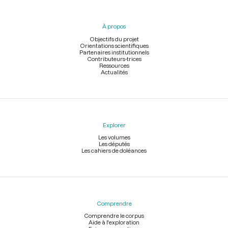
du
pied
À propos
de
page
Objectifs du projet
Orientations scientifiques
Partenaires institutionnels
Contributeurs-trices
Ressources
Actualités
Explorer
Les volumes
Les députés
Les cahiers de doléances
Comprendre
Comprendre le corpus
Aide à l'exploration