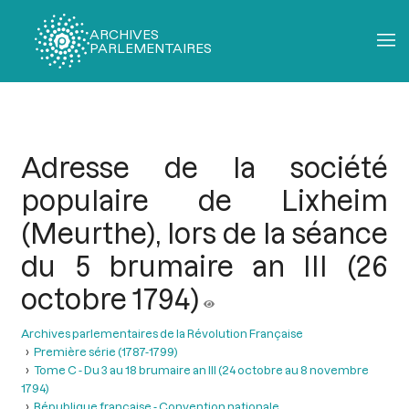
ARCHIVES
PARLEMENTAIRES
Fil
d'Ariane
Adresse de la société
populaire de Lixheim
(Meurthe), lors de la séance
du 5 brumaire an III (26
octobre 1794)
Archives parlementaires de la Révolution Française
Première série (1787-1799)
Tome C - Du 3 au 18 brumaire an III (24 octobre au 8 novembre
1794)
République française - Convention nationale