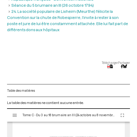
Séance du 5 brumaire an III (26 octobre 1794)
24. La société populaire de Lixheim (Meurthe) félicite la
Convention sur la chute de Robespierre, l’invite à rester à son
poste et jure de lui être constamment attachée. Elle lui fait part de
différents dons aux hôpitaux
Télécharger
Partager
Table des matières
La table des matières ne contient aucune entrée.
V
Tome C - Du 3 au 18 brumaire an III (24 octobre au 8 novembre 1794)
i
s
u
a