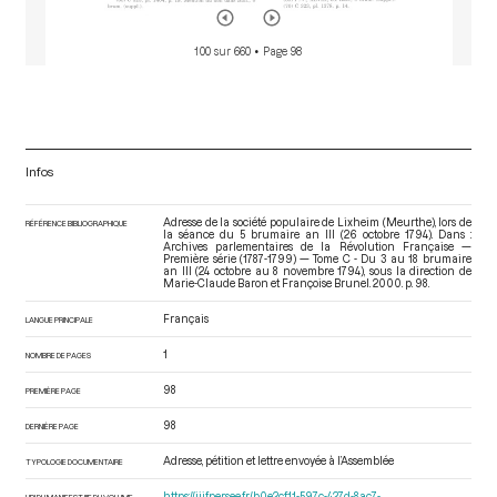
100 sur 660
• Page 98
Infos
Adresse de la société populaire de Lixheim (Meurthe), lors de
RÉFÉRENCE BIBLIOGRAPHIQUE
la séance du 5 brumaire an III (26 octobre 1794). Dans :
Archives parlementaires de la Révolution Française —
Première série (1787-1799) — Tome C - Du 3 au 18 brumaire
an III (24 octobre au 8 novembre 1794)
, sous la direction de
Marie-Claude Baron et Françoise Brunel. 2000. p. 98.
Français
LANGUE PRINCIPALE
1
NOMBRE DE PAGES
98
PREMIÈRE PAGE
98
DERNIÈRE PAGE
Adresse, pétition et lettre envoyée à l’Assemblée
TYPOLOGIE DOCUMENTAIRE
https://iiif.persee.fr/b0e2cf11-597c-427d-8ac7-
URI DU MANIFEST IIIF DU VOLUME