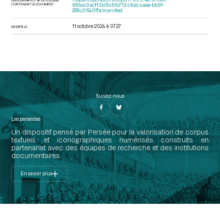
CONTENANT LE DOCUMENT
68bcc0acf13b/6c51b772-c6ec-4aee-bb9f-
288c31540ffa/manifest
11 octobre 2024 à 07:27
MODIFIÉ LE
Suivez-nous
Les perséides
Un dispositif pensé par Persée pour la valorisation de corpus
textuels et iconographiques numérisés construits en
partenariat avec des équipes de recherche et des institutions
documentaires.
En savoir plus