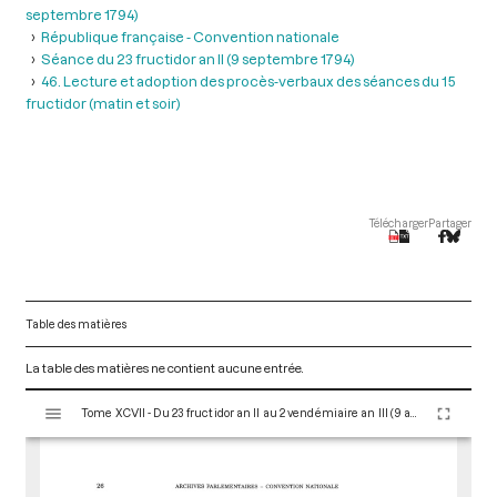
septembre 1794)
République française - Convention nationale
Séance du 23 fructidor an II (9 septembre 1794)
46. Lecture et adoption des procès-verbaux des séances du 15
fructidor (matin et soir)
Télécharger
Partager
Table des matières
La table des matières ne contient aucune entrée.
V
Tome XCVII - Du 23 fructidor an II au 2 vendémiaire an III (9 au 23 septembre 1794)
i
s
u
a