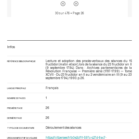
30 sur 476
• Page 26
Infos
Lecture et adoption des procès-verbaux des séances du 15
RÉFÉRENCE BIBLIOGRAPHIQUE
fructidor (matin et soir), lors de la séance du 23 fructidor an II
(9 septembre 1794). Dans : Archives parlementaires de la
Révolution Française — Première série (1787-1799) — Tome
XCVII - Du 23 fructidor an II au 2 vendémiaire an III (9 au 23
septembre 1794)
. 1993. p. 26.
Français
LANGUE PRINCIPALE
1
NOMBRE DE PAGES
26
PREMIÈRE PAGE
26
DERNIÈRE PAGE
Déroulement des séances
TYPOLOGIE DOCUMENTAIRE
https://iiif.persee.fr/b0e2cf11-597c-427d-8ac7-
URI DU MANIFEST IIIF DU VOLUME