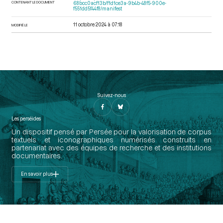
CONTENANT LE DOCUMENT
68bcc0acf13b/f1d1ce3a-9b4b-48f5-900e-
f551dd5f44f8/manifest
11 octobre 2024 à 07:18
MODIFIÉ LE
Suivez-nous
Les perséides
Un dispositif pensé par Persée pour la valorisation de corpus
textuels et iconographiques numérisés construits en
partenariat avec des équipes de recherche et des institutions
documentaires.
En savoir plus