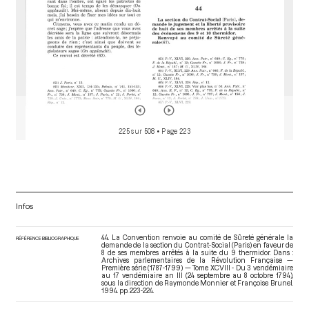
225 sur 508
• Page 223
Infos
44. La Convention renvoie au comité de Sûreté générale la
RÉFÉRENCE BIBLIOGRAPHIQUE
demande de la section du Contrat-Social (Paris) en faveur de
8 de ses membres arrêtés à la suite du 9 thermidor. Dans :
Archives parlementaires de la Révolution Française —
Première série (1787-1799) — Tome XCVIII - Du 3 vendémiaire
au 17 vendémiaire an III (24 septembre au 8 octobre 1794)
,
sous la direction de Raymonde Monnier et Françoise Brunel.
1994. pp. 223-224.