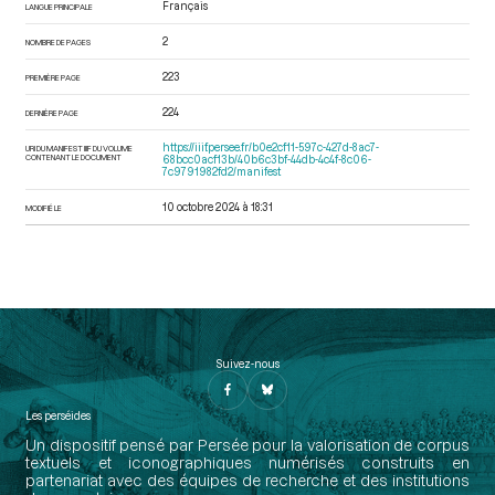
Français
LANGUE PRINCIPALE
2
NOMBRE DE PAGES
223
PREMIÈRE PAGE
224
DERNIÈRE PAGE
https://iiif.persee.fr/b0e2cf11-597c-427d-8ac7-
URI DU MANIFEST IIIF DU VOLUME
CONTENANT LE DOCUMENT
68bcc0acf13b/40b6c3bf-44db-4c4f-8c06-
7c9791982fd2/manifest
10 octobre 2024 à 18:31
MODIFIÉ LE
Suivez-nous
Les perséides
Un dispositif pensé par Persée pour la valorisation de corpus
textuels et iconographiques numérisés construits en
partenariat avec des équipes de recherche et des institutions