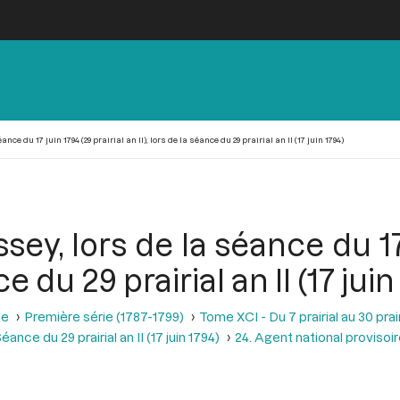
ce du 17 juin 1794 (29 prairial an II), lors de la séance du 29 prairial an II (17 juin 1794)
y, lors de la séance du 17 
ce du 29 prairial an II (17 juin
se
Première série (1787-1799)
Tome XCI - Du 7 prairial au 30 prairi
éance du 29 prairial an II (17 juin 1794)
24. Agent national provisoi