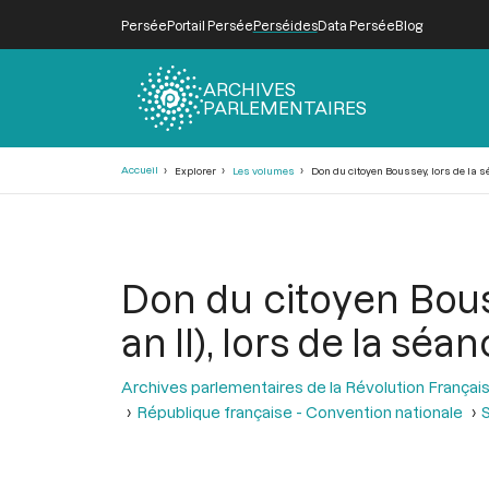
Persée
Portail Persée
Perséides
Data Persée
Blog
ARCHIVES
PARLEMENTAIRES
Fil
Accueil
Explorer
Les volumes
Don du citoyen Boussey, lors de la séan
d'Ariane
Don du citoyen Bousse
an II), lors de la séan
Archives parlementaires de la Révolution Françai
République française - Convention nationale
S