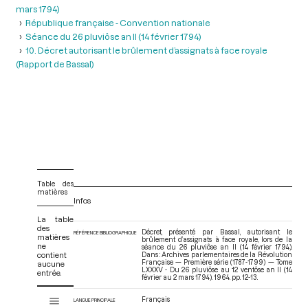
mars 1794)
République française - Convention nationale
Séance du 26 pluviôse an II (14 février 1794)
10. Décret autorisant le brûlement d’assignats à face royale
(Rapport de Bassal)
Table des
matières
Infos
La table
des
Décret, présenté par Bassal, autorisant le
RÉFÉRENCE BIBLIOGRAPHIQUE
matières
brûlement d’assignats à face royale, lors de la
ne
séance du 26 pluviôse an II (14 février 1794).
contient
Dans : Archives parlementaires de la Révolution
Française — Première série (1787-1799) — Tome
aucune
LXXXV - Du 26 pluviôse au 12 ventôse an II (14
entrée.
février au 2 mars 1794)
. 1964. pp. 12-13.
V
Français
Tome LXXXV - Du 26 pluviôse au 12 ventôse an II (14 février au 2 mars 17
LANGUE PRINCIPALE
i