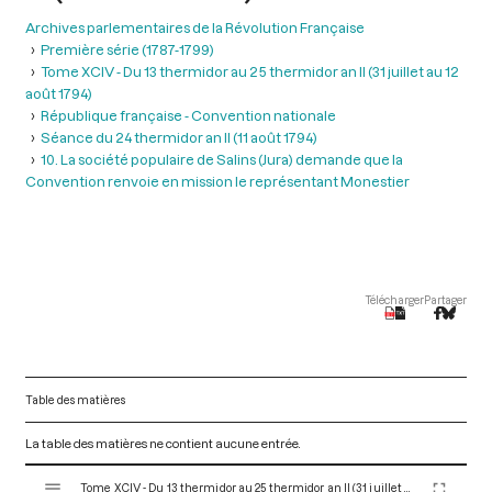
Archives parlementaires de la Révolution Française
Première série (1787-1799)
Tome XCIV - Du 13 thermidor au 25 thermidor an II (31 juillet au 12
août 1794)
République française - Convention nationale
Séance du 24 thermidor an II (11 août 1794)
10. La société populaire de Salins (Jura) demande que la
Convention renvoie en mission le représentant Monestier
Télécharger
Partager
Table des matières
La table des matières ne contient aucune entrée.
V
Tome XCIV - Du 13 thermidor au 25 thermidor an II (31 juillet au 12 août 1794)