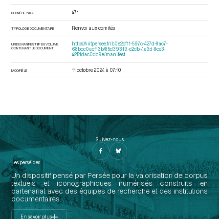
471
DERNIÈRE PAGE
Renvoi aux comités
TYPOLOGIE DOCUMENTAIRE
https://iiif.persee.fr/b0e2cf11-597c-427d-8ac7-
URI DU MANIFEST IIIF DU VOLUME
CONTENANT LE DOCUMENT
68bcc0acf13b/85d39319-c2db-4a3d-8ce3-
4251dac0dc9e/manifest
11 octobre 2024 à 07:10
MODIFIÉ LE
Suivez-nous
Les perséides
Un dispositif pensé par Persée pour la valorisation de corpus
textuels et iconographiques numérisés construits en
partenariat avec des équipes de recherche et des institutions
documentaires.
En savoir plus