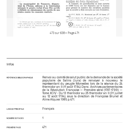
473 sur 638
• Page 471
Infos
Renvoi au comité de salut public de la demande de la société
RÉFÉRENCE BIBLIOGRAPHIQUE
populaire de Salins (Jura) de renvoyer à nouveau le
représentant du peuple Monestier, lors de la séance du 24
thermidor an II (11 août 1794). Dans : Archives parlementaires
de la Révolution Française — Première série (1787-1799) —
Tome XCIV - Du 13 thermidor au 25 thermidor an II (31 juillet
au 12 août 1794)
, sous la direction de Françoise Brunel et
Aline Alquier. 1985. p. 471.
Français
LANGUE PRINCIPALE
1
NOMBRE DE PAGES
471
PREMIÈRE PAGE