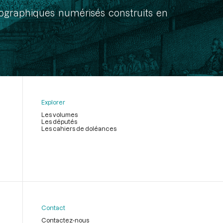
onographiques numérisés construits en
Explorer
Les volumes
Les députés
Les cahiers de doléances
Contact
Contactez-nous