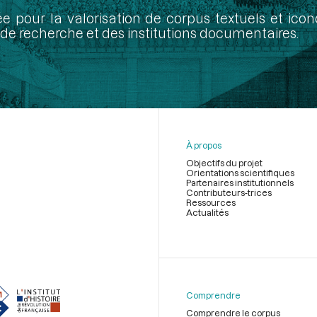
ée pour la valorisation de corpus textuels et ic
de recherche et des institutions documentaires.
À propos
Objectifs du projet
Orientations scientifiques
Partenaires institutionnels
Contributeurs-trices
Ressources
Actualités
Menu
du
pied
de
Comprendre
page
Comprendre le corpus