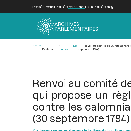
Persée
Portail Persée
Perséides
Data Persée
Blog
ARCHIVES
PARLEMENTAIRES
Fil
Accuei
Les
Renvoi au comité de Sûreté générale 
d'Ariane
l
Explorer
volumes
septembre 1794)
Renvoi au comité de 
qui propose un règl
contre les calomniat
(30 septembre 1794)
Archives parlementaires de la Révolution Françai