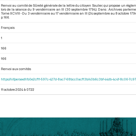
Renvoi au comité de Sûreté générale de la lettre du citoyen Soulier, qui propose un règleme
lors de la séance du 9 vendémiaire an III (30 septembre 1794). Dans : Archives parlem
Tome XCVIII - Du 3 vendémiaire au 17 vendémiaire an III (24 septembre au 8 octobre 179
p. 166.
Français
1
166
166
Renvoi aux comités
https://iiif.persee.fr/b0e2cf11-597c-427d-8ac7-68bcc0acf13b/40b6c3bf-44db-4c4f-8c06-7c
11 octobre 2024 à 07:22