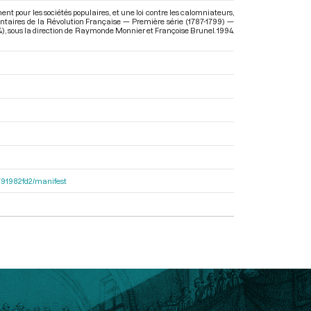
nt pour les sociétés populaires, et une loi contre les calomniateurs,
entaires de la Révolution Française — Première série (1787-1799) —
4)
, sous la direction de Raymonde Monnier et Françoise Brunel. 1994.
9791982fd2/manifest