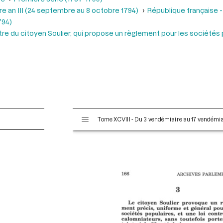
e an III (24 septembre au 8 octobre 1794)
République française -
794)
tre du citoyen Soulier, qui propose un règlement pour les sociétés 
V
Tome XCVIII - Du 3 vendémiaire au 17 vendémiai
i
s
u
a
l
i
s
e
u
r