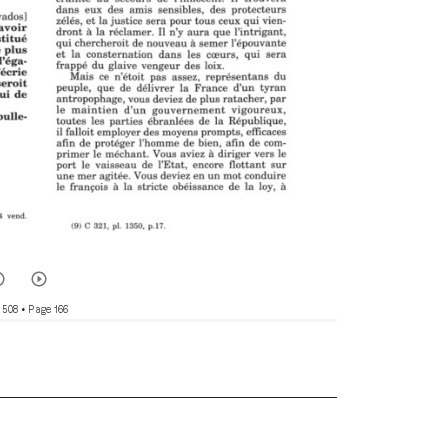
 508
• Page 166