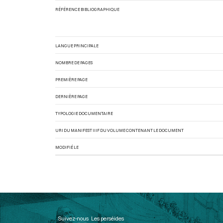
RÉFÉRENCE BIBLIOGRAPHIQUE
LANGUE PRINCIPALE
NOMBRE DE PAGES
PREMIÈRE PAGE
DERNIÈRE PAGE
TYPOLOGIE DOCUMENTAIRE
URI DU MANIFEST IIIF DU VOLUME CONTENANT LE DOCUMENT
MODIFIÉ LE
Suivez-nous
Les perséides