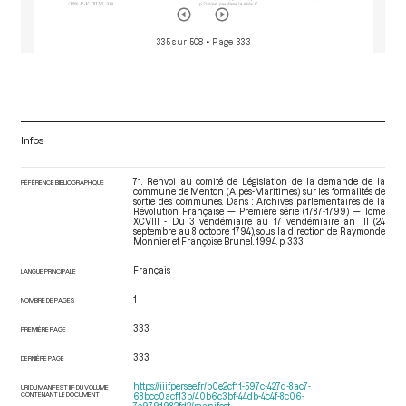
335 sur 508
• Page 333
Infos
71. Renvoi au comité de Législation de la demande de la
RÉFÉRENCE BIBLIOGRAPHIQUE
commune de Menton (Alpes-Maritimes) sur les formalités de
sortie des communes. Dans : Archives parlementaires de la
Révolution Française — Première série (1787-1799) — Tome
XCVIII - Du 3 vendémiaire au 17 vendémiaire an III (24
septembre au 8 octobre 1794)
, sous la direction de Raymonde
Monnier et Françoise Brunel. 1994. p. 333.
Français
LANGUE PRINCIPALE
1
NOMBRE DE PAGES
333
PREMIÈRE PAGE
333
DERNIÈRE PAGE
https://iiif.persee.fr/b0e2cf11-597c-427d-8ac7-
URI DU MANIFEST IIIF DU VOLUME
CONTENANT LE DOCUMENT
68bcc0acf13b/40b6c3bf-44db-4c4f-8c06-