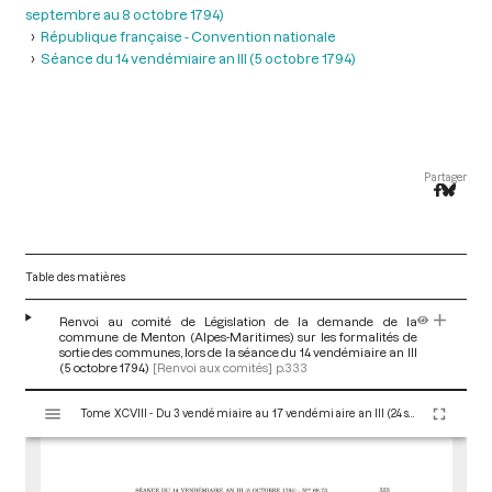
septembre au 8 octobre 1794)
République française - Convention nationale
Séance du 14 vendémiaire an III (5 octobre 1794)
Partager
Table des matières
Renvoi au comité de Législation de la demande de la
commune de Menton (Alpes-Maritimes) sur les formalités de
sortie des communes, lors de la séance du 14 vendémiaire an III
(5 octobre 1794)
[Renvoi aux comités]
p.333
V
Tome XCVIII - Du 3 vendémiaire au 17 vendémiaire an III (24 septembre au 8 octobre 1794)
i
s
u
a