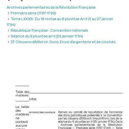
Archives parlementaires de la Révolution Française
Première série (1787-1799)
Tome LXXXIII - Du 16 nivôse au 8 pluviôse An II (5 au 27 janvier
1794)
République française - Convention nationale
Séance du 6 pluviôse an II (25 janvier 1794)
37. Citoyens d’Altkirch. Dons. Envoi d’argenterie et de cloches
Table des
matières
Infos
La table
des
Renvoi au comité de liquidation de l'annonce
RÉFÉRENCE BIBLIOGRAPHIQUE
matières
des dons patriotiques présentés à la Convention
ne
par les citoyens d'Altkirch (Haut-Rhin), lors de la
contient
séance du 6 pluviôse an II (25 janvier 1794). Dans
: Archives parlementaires de la Révolution
aucune
Française — Première série (1787-1799) — Tome