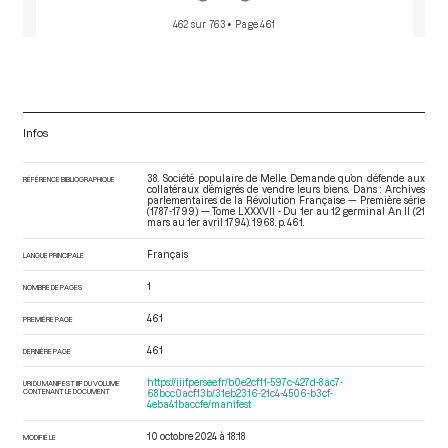
462 sur 763
• Page 461
Infos
38. Société populaire de Melle. Demande qu’on défende aux
RÉFÉRENCE BIBLIOGRAPHIQUE
collatéraux d’émigrés de vendre leurs biens. Dans : Archives
parlementaires de la Révolution Française — Première série
(1787-1799) — Tome LXXXVII - Du 1er au 12 germinal An II (21
mars au 1er avril 1794)
. 1968. p. 461.
Français
LANGUE PRINCIPALE
1
NOMBRE DE PAGES
461
PREMIÈRE PAGE
461
DERNIÈRE PAGE
https://iiif.persee.fr/b0e2cf11-597c-427d-8ac7-
URI DU MANIFEST IIIF DU VOLUME
CONTENANT LE DOCUMENT
68bcc0acf13b/31eb2316-21c4-4506-b3cf-
4eba41baccfe/manifest
10 octobre 2024 à 18:18
MODIFIÉ LE