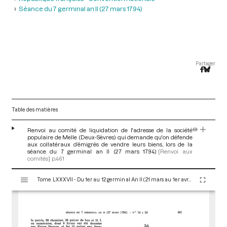
Séance du 7 germinal an II (27 mars 1794)
Partager
Table des matières
Renvoi au comité de liquidation de l'adresse de la société
populaire de Melle (Deux-Sèvres) qui demande qu'on défende
aux collatéraux d’émigrés de vendre leurs biens, lors de la
séance du 7 germinal an II (27 mars 1794)
[Renvoi aux
comités]
p.461
V
Tome LXXXVII - Du 1er au 12 germinal An II (21 mars au 1er avril 1794)
i
s
u
a
l