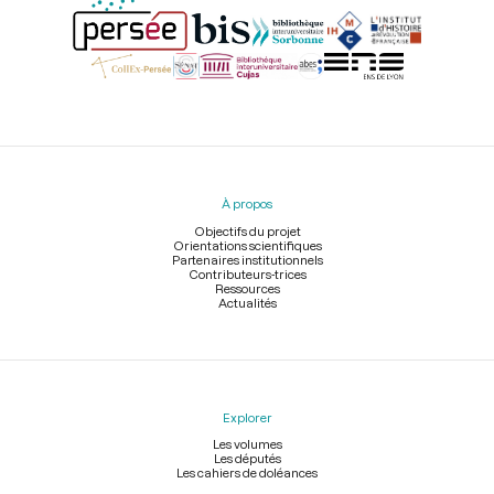
Menu
du
pied
À propos
de
page
Objectifs du projet
Orientations scientifiques
Partenaires institutionnels
Contributeurs-trices
Ressources
Actualités
Explorer
Les volumes
Les députés
Les cahiers de doléances