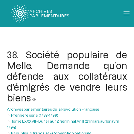
ARCHIVES
PARLEMENTAIRES
Fil
d'Ariane
38. Société populaire de
Melle. Demande qu’on
défende aux collatéraux
d’émigrés de vendre leurs
biens
Archives parlementaires de la Révolution Française
Première série (1787-1799)
Tome LXXXVII - Du 1er au 12 germinal An II (21 mars au 1er avril
1794)
République française - Convention nationale