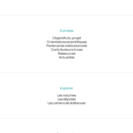
Menu
du
pied
À propos
de
page
Objectifs du projet
Orientations scientifiques
Partenaires institutionnels
Contributeurs-trices
Ressources
Actualités
Explorer
Les volumes
Les députés
Les cahiers de doléances