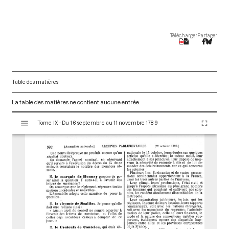
Télécharger
Partager
Table des matières
La table des matières ne contient aucune entrée.
V
Tome IX - Du 16 septembre au 11 novembre 1789
i
s
u
a
l
i
s
e
u
r
M