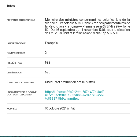
Infos
Mémoire des ministres concernant les colonies, lors de la
RÉFÉRENCE BIBLIOGRAPHIQUE
séance du 27 octobre 1789. Dans : Archives parlementaires de
la Révolution Française — Première série (1787-1799) — Tome
IX - Du 16 septembre au 11 novembre 1789
, sous la direction
de Emile Laurent et Jérôme Mavidal. 1877. pp. 592-593.
Français
LANGUE PRINCIPALE
2
NOMBRE DE PAGES
592
PREMIÈRE PAGE
593
DERNIÈRE PAGE
Discours et production des ministres
TYPOLOGIE DOCUMENTAIRE
https://iiif.persee.fr/b0e2cf11-597c-427d-8ac7-
URI DU MANIFEST IIIF DU VOLUME
CONTENANT LE DOCUMENT
68bcc0acf13b/3a964d0c-92c0-4773-a1e2-
4d8599718b9c/manifest
10 octobre 2024 à 17:48
MODIFIÉ LE