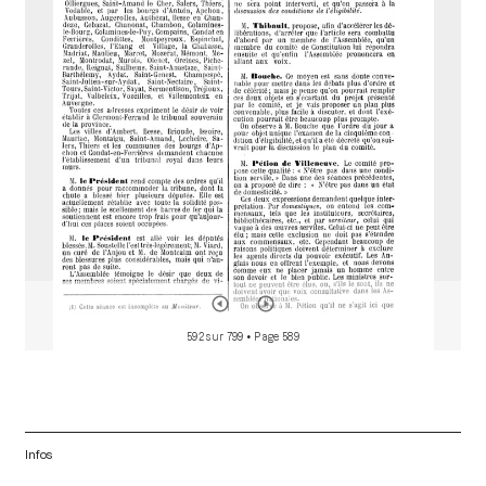
d
o
r
592 sur 799
• Page 589
Infos