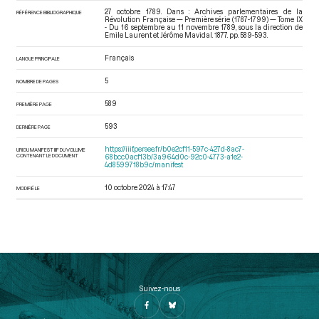
27 octobre 1789. Dans : Archives parlementaires de la
RÉFÉRENCE BIBLIOGRAPHIQUE
Révolution Française — Première série (1787-1799) — Tome IX
- Du 16 septembre au 11 novembre 1789
, sous la direction de
Emile Laurent et Jérôme Mavidal. 1877. pp. 589-593.
Français
LANGUE PRINCIPALE
5
NOMBRE DE PAGES
589
PREMIÈRE PAGE
593
DERNIÈRE PAGE
https://iiif.persee.fr/b0e2cf11-597c-427d-8ac7-
URI DU MANIFEST IIIF DU VOLUME
CONTENANT LE DOCUMENT
68bcc0acf13b/3a964d0c-92c0-4773-a1e2-
4d8599718b9c/manifest
10 octobre 2024 à 17:47
MODIFIÉ LE
Suivez-nous