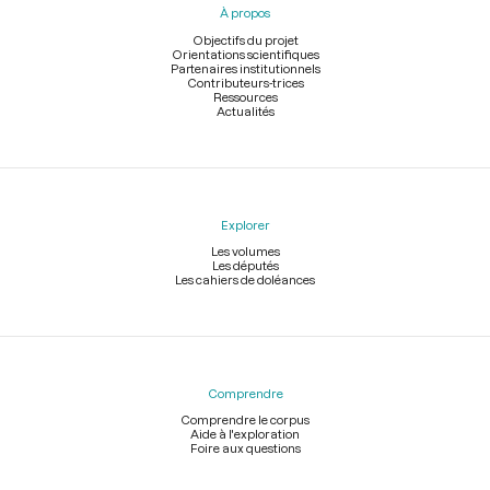
À propos
de
page
Objectifs du projet
Orientations scientifiques
Partenaires institutionnels
Contributeurs-trices
Ressources
Actualités
Explorer
Les volumes
Les députés
Les cahiers de doléances
Comprendre
Comprendre le corpus
Aide à l'exploration
Foire aux questions