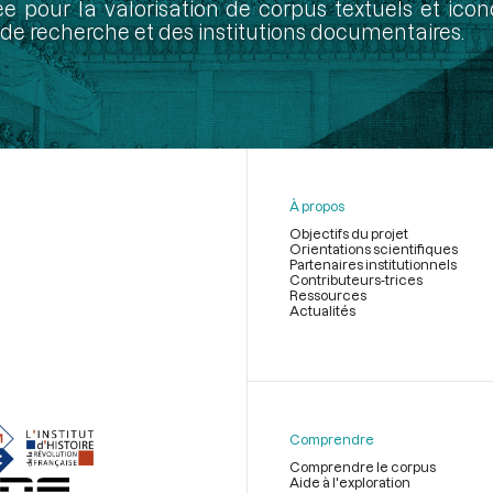
ée pour la valorisation de corpus textuels et ic
de recherche et des institutions documentaires.
À propos
Objectifs du projet
Orientations scientifiques
Partenaires institutionnels
Contributeurs-trices
Ressources
Actualités
Menu
du
pied
de
Comprendre
page
Comprendre le corpus
Aide à l'exploration