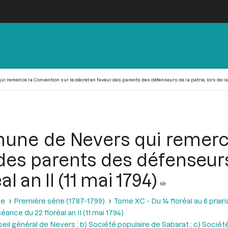
emercie la Convention sur le décret en faveur des parents des défenseurs de la patrie, lors de la sé
une de Nevers qui remerci
des parents des défenseurs 
l an II (11 mai 1794)
se
Première série (1787-1799)
Tome XC - Du 14 floréal au 6 prairia
éance du 22 floréal an II (11 mai 1794)
seil général de Nevers ; b) Société populaire de Sabarat ; c) Sociét