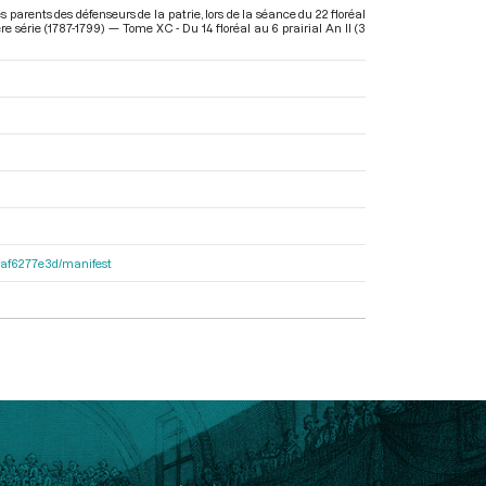
arents des défenseurs de la patrie, lors de la séance du 22 floréal
e série (1787-1799) — Tome XC - Du 14 floréal au 6 prairial An II (3
31af6277e3d/manifest