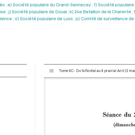
 ; e) Société populaire du Grand-Sennecey ; f) Société populaire de
; j) Société populaire de Douai ; k) 24e Bataillon de la Charente ; 
alence ; o) Société populaire de Luss ; p) Comité de surveillance de
V
Tome XC - Du 14 floréal au 6 prairial An II (3 ma
i
s
u
a
l
i
s
e
u
r