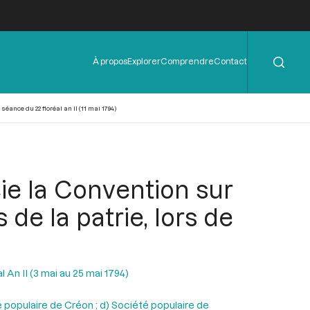
Rechercher
Menu
À propos
Explorer
Comprendre
Contact
de
l'en-
tête
ance du 22 floréal an II (11 mai 1794)
e la Convention sur
de la patrie, lors de
l An II (3 mai au 25 mai 1794)
é populaire de Créon ; d) Société populaire de