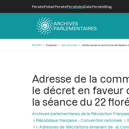
Persée
Portail Persée
Perséides
Data Persée
Blog
ARCHIVES
PARLEMENTAIRES
Fil
Accueil
Explorer
Les volumes
Adresse de la commune de Nevers qui r
d'Ariane
Adresse de la comm
le décret en faveur 
la séance du 22 floréa
Archives parlementaires de la Révolution Françai
République française - Convention nationale
S
1. Adresses de félicitations émanant de : a) Con