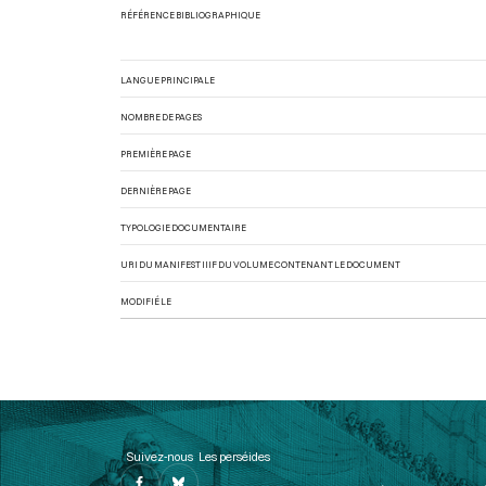
RÉFÉRENCE BIBLIOGRAPHIQUE
LANGUE PRINCIPALE
NOMBRE DE PAGES
PREMIÈRE PAGE
DERNIÈRE PAGE
TYPOLOGIE DOCUMENTAIRE
URI DU MANIFEST IIIF DU VOLUME CONTENANT LE DOCUMENT
MODIFIÉ LE
Suivez-nous
Les perséides