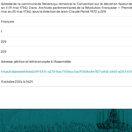
Adresse de la commune de Nevers qui remercie la Convention sur le décret en faveur des p
an II (11 mai 1794). Dans : Archives parlementaires de la Révolution Française — Premièr
mai au 25 mai 1794)
, sous la direction de Jean-Claude Perrot. 1972. p. 226.
Français
1
226
226
Adresse, pétition et lettre envoyée à l’Assemblée
https://iiif.persee.fr/b0e2cf11-597c-427d-8ac7-68bcc0acf13b/8a9e7f27-a845-46d0-a283-d
11 octobre 2024 à 04:21