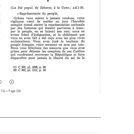
 724
• Page 226