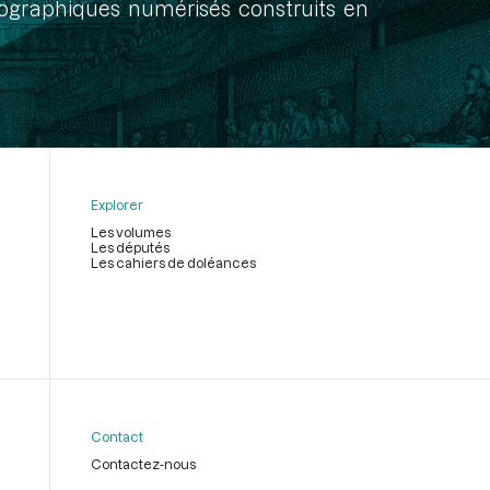
onographiques numérisés construits en
Explorer
Les volumes
Les députés
Les cahiers de doléances
Contact
Contactez-nous