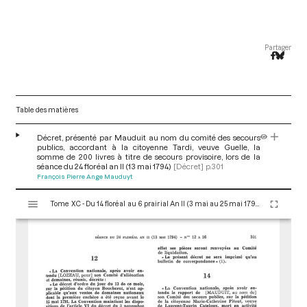
Partager
Table des matières
Décret, présenté par Mauduit au nom du comité des secours
publics, accordant à la citoyenne Tardi, veuve Guelle, la
somme de 200 livres à titre de secours provisoire, lors de la
séance du 24 floréal an II (13 mai 1794)
[Décret]
p.301
François Pierre Ange Mauduyt
V
Tome XC - Du 14 floréal au 6 prairial An II (3 mai au 25 mai 1794)
i
s
u
a
l
i
s
e