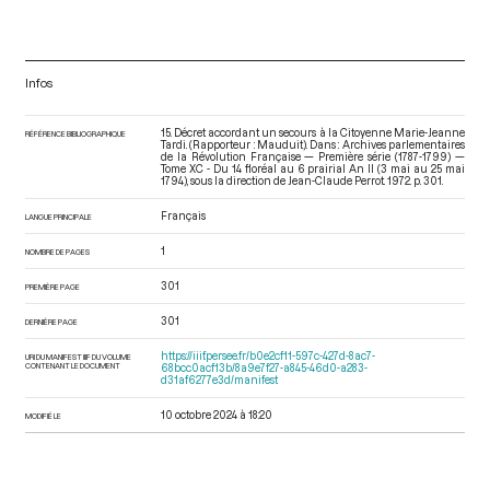
Infos
15. Décret accordant un secours à la Citoyenne Marie-Jeanne
RÉFÉRENCE BIBLIOGRAPHIQUE
Tardi. (Rapporteur : Mauduit). Dans : Archives parlementaires
de la Révolution Française — Première série (1787-1799) —
Tome XC - Du 14 floréal au 6 prairial An II (3 mai au 25 mai
1794)
, sous la direction de Jean-Claude Perrot. 1972. p. 301.
Français
LANGUE PRINCIPALE
1
NOMBRE DE PAGES
301
PREMIÈRE PAGE
301
DERNIÈRE PAGE
https://iiif.persee.fr/b0e2cf11-597c-427d-8ac7-
URI DU MANIFEST IIIF DU VOLUME
CONTENANT LE DOCUMENT
68bcc0acf13b/8a9e7f27-a845-46d0-a283-
d31af6277e3d/manifest
10 octobre 2024 à 18:20
MODIFIÉ LE