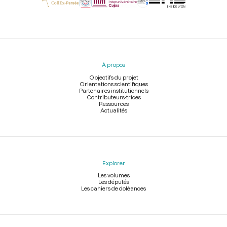
Menu
du
pied
À propos
de
page
Objectifs du projet
Orientations scientifiques
Partenaires institutionnels
Contributeurs-trices
Ressources
Actualités
Explorer
Les volumes
Les députés
Les cahiers de doléances