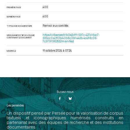
400
PREMIÈRE PAGE
400
DERNIÈRE PAGE
Renvoi aux comités
TYPOLOGIE DOCUMENTAIRE
https://iiif.persee.fr/b0e2cf11-597c-427d-8ac7-
URI DU MANIFEST IIIF DU VOLUME
CONTENANT LE DOCUMENT
68bcc0acf13b/40b6c3bf-44db-4c4f-8c06-
7c9791982fd2/manifest
11 octobre 2024 à 07:24
MODIFIÉ LE
Suivez-nous
Les perséides
Un dispositif pensé par Persée pour la valorisation de corpus
textuels et iconographiques numérisés construits en
partenariat avec des équipes de recherche et des institutions
documentaires.