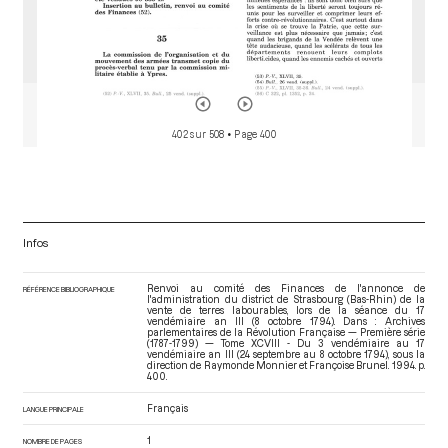
402 sur 508
• Page 400
Infos
Renvoi au comité des Finances de l'annonce de
RÉFÉRENCE BIBLIOGRAPHIQUE
l'administration du district de Strasbourg (Bas-Rhin) de la
vente de terres labourables, lors de la séance du 17
vendémiaire an III (8 octobre 1794). Dans : Archives
parlementaires de la Révolution Française — Première série
(1787-1799) — Tome XCVIII - Du 3 vendémiaire au 17
vendémiaire an III (24 septembre au 8 octobre 1794)
, sous la
direction de Raymonde Monnier et Françoise Brunel. 1994. p.
400.
Français
LANGUE PRINCIPALE
1
NOMBRE DE PAGES