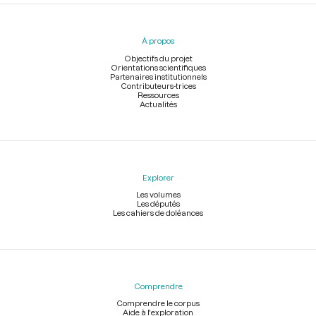
Menu
du
pied
À propos
de
page
Objectifs du projet
Orientations scientifiques
Partenaires institutionnels
Contributeurs-trices
Ressources
Actualités
Explorer
Les volumes
Les députés
Les cahiers de doléances
Comprendre
Comprendre le corpus
Aide à l'exploration