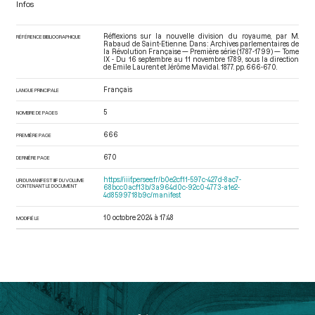
Infos
Réflexions sur la nouvelle division du royaume, par M.
RÉFÉRENCE BIBLIOGRAPHIQUE
Rabaud de Saint-Etienne. Dans : Archives parlementaires de
la Révolution Française — Première série (1787-1799) — Tome
IX - Du 16 septembre au 11 novembre 1789
, sous la direction
de Emile Laurent et Jérôme Mavidal. 1877. pp. 666-670.
Français
LANGUE PRINCIPALE
5
NOMBRE DE PAGES
666
PREMIÈRE PAGE
670
DERNIÈRE PAGE
https://iiif.persee.fr/b0e2cf11-597c-427d-8ac7-
URI DU MANIFEST IIIF DU VOLUME
CONTENANT LE DOCUMENT
68bcc0acf13b/3a964d0c-92c0-4773-a1e2-
4d8599718b9c/manifest
10 octobre 2024 à 17:48
MODIFIÉ LE