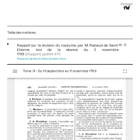
Partager
Table des matières
Rapport sur la division du royaume, par M. Rabaud de Saint-
Etienne, lors de la séance du 3 novembre
1789
[Rapport]
pp.666-670
Rabaud de Saint-Étienne Jean-Paul
V
Tome IX - Du 16 septembre au 11 novembre 1789
i
s
u
a
l
i
s
e
u
r
M
i