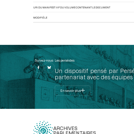
URI DU MANIFEST IIIF DU VOLUME CONTENANT LE DOCUMENT
MODIFIÉ LE
Suivez-nous
Les perséides
Un dispositif pensé par Pers
partenariat avec des équipes 
En savoir plus
ARCHIVES
PARLEMENTAIRES