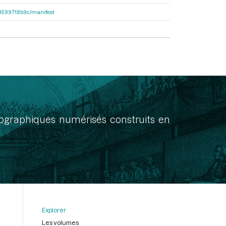
4d8599718b9c/manifest
onographiques numérisés construits en
Explorer
Les volumes