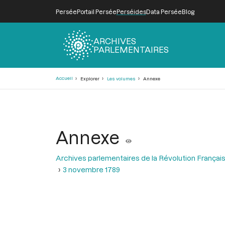
Persée
Portail Persée
Perséides
Data Persée
Blog
ARCHIVES
PARLEMENTAIRES
Fil
Accueil
Explorer
Les volumes
Annexe
d'Ariane
Annexe
Archives parlementaires de la Révolution Françai
3 novembre 1789