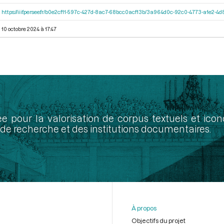
https://iiif.persee.fr/b0e2cf11-597c-427d-8ac7-68bcc0acf13b/3a964d0c-92c0-4773-a1e2-
10 octobre 2024 à 17:47
ée pour la valorisation de corpus textuels et ic
de recherche et des institutions documentaires.
À propos
Objectifs du projet