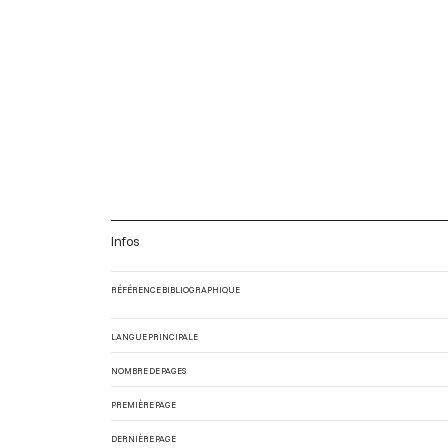
Infos
RÉFÉRENCE BIBLIOGRAPHIQUE
LANGUE PRINCIPALE
NOMBRE DE PAGES
PREMIÈRE PAGE
DERNIÈRE PAGE