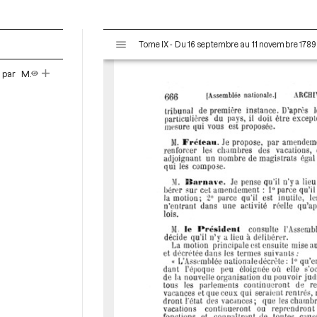
V
Tome IX - Du 16 septembre au 11 novembre 1789
i
s
 par M.
u
a
l
i
s
e
u
r
M
i
r
a
d
o
r