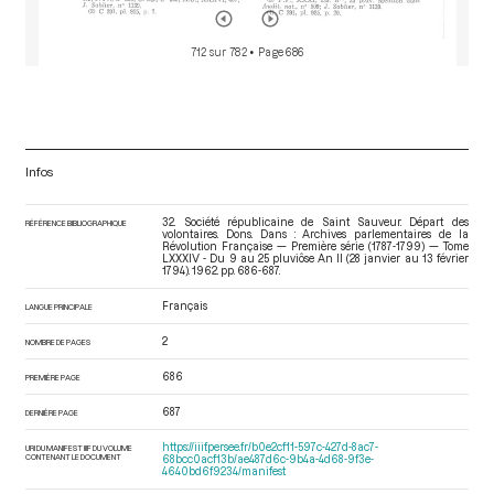
712 sur 782
• Page 686
Infos
32. Société républicaine de Saint Sauveur. Départ des
RÉFÉRENCE BIBLIOGRAPHIQUE
volontaires. Dons. Dans : Archives parlementaires de la
Révolution Française — Première série (1787-1799) — Tome
LXXXIV - Du 9 au 25 pluviôse An II (28 janvier au 13 février
1794)
. 1962. pp. 686-687.
Français
LANGUE PRINCIPALE
2
NOMBRE DE PAGES
686
PREMIÈRE PAGE
687
DERNIÈRE PAGE
https://iiif.persee.fr/b0e2cf11-597c-427d-8ac7-
URI DU MANIFEST IIIF DU VOLUME
CONTENANT LE DOCUMENT
68bcc0acf13b/ae487d6c-9b4a-4d68-9f3e-
4640bd6f9234/manifest