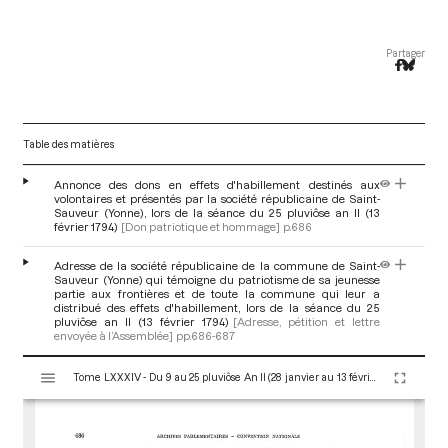
Partager
Table des matières
Annonce des dons en effets d'habillement destinés aux
volontaires et présentés par la société républicaine de Saint-
Sauveur (Yonne), lors de la séance du 25 pluviôse an II (13
février 1794)
[Don patriotique et hommage]
p.686
Adresse de la société républicaine de la commune de Saint-
Sauveur (Yonne) qui témoigne du patriotisme de sa jeunesse
partie aux frontières et de toute la commune qui leur a
distribué des effets d'habillement, lors de la séance du 25
pluviôse an II (13 février 1794)
[Adresse, pétition et lettre
envoyée à l’Assemblée]
pp.686-687
V
Tome LXXXIV - Du 9 au 25 pluviôse An II (28 janvier au 13 février 1794)
i
s
u
a