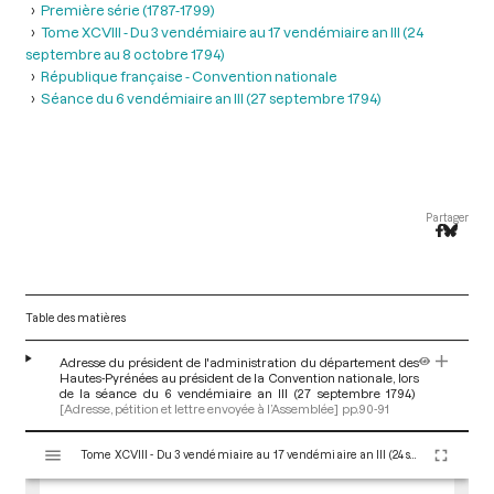
Première série (1787-1799)
Tome XCVIII - Du 3 vendémiaire au 17 vendémiaire an III (24
septembre au 8 octobre 1794)
République française - Convention nationale
Séance du 6 vendémiaire an III (27 septembre 1794)
Partager
Table des matières
Adresse du président de l'administration du département des
Hautes-Pyrénées au président de la Convention nationale, lors
de la séance du 6 vendémiaire an III (27 septembre 1794)
[Adresse, pétition et lettre envoyée à l’Assemblée]
pp.90-91
V
Tome XCVIII - Du 3 vendémiaire au 17 vendémiaire an III (24 septembre au 8 octobre 1794)
i
s