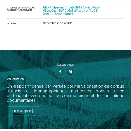
https://iiif.persee.fr/b0e2cf11-597c-427d-8ac7-
URI DU MANIFEST IIIF DU VOLUME
CONTENANT LE DOCUMENT
68bcc0acf13b/40b6c3bf-44db-4c4f-8c06-
7c9791982fd2/manifest
10 octobre 2024 à 18:31
MODIFIÉ LE
Suivez-nous
Les perséides
Un dispositif pensé par Persée pour la valorisation de corpus
textuels et iconographiques numérisés construits en
partenariat avec des équipes de recherche et des institutions
documentaires.
En savoir plus