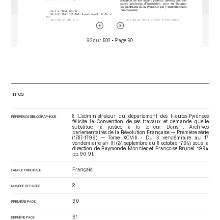
92 sur 508
• Page 90
Infos
8. L’administrateur du département des Hautes-Pyrénées
RÉFÉRENCE BIBLIOGRAPHIQUE
félicite la Convention de ses travaux et demande qu’elle
substitue la justice à la terreur. Dans : Archives
parlementaires de la Révolution Française — Première série
(1787-1799) — Tome XCVIII - Du 3 vendémiaire au 17
vendémiaire an III (24 septembre au 8 octobre 1794)
, sous la
direction de Raymonde Monnier et Françoise Brunel. 1994.
pp. 90-91.
Français
LANGUE PRINCIPALE
2
NOMBRE DE PAGES
90
PREMIÈRE PAGE
91
DERNIÈRE PAGE