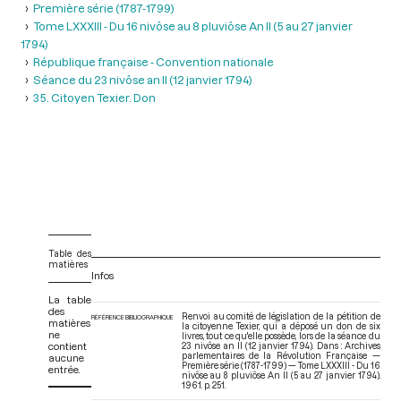
Première série (1787-1799)
Tome LXXXIII - Du 16 nivôse au 8 pluviôse An II (5 au 27 janvier
1794)
République française - Convention nationale
Séance du 23 nivôse an II (12 janvier 1794)
35. Citoyen Texier. Don
Table des
matières
Infos
La table
des
Renvoi au comité de législation de la pétition de
RÉFÉRENCE BIBLIOGRAPHIQUE
matières
la citoyenne Texier, qui a déposé un don de six
ne
livres, tout ce qu'elle possède, lors de la séance du
contient
23 nivôse an II (12 janvier 1794). Dans : Archives
parlementaires de la Révolution Française —
aucune
Première série (1787-1799) — Tome LXXXIII - Du 16
entrée.
nivôse au 8 pluviôse An II (5 au 27 janvier 1794)
.
1961. p. 251.
V