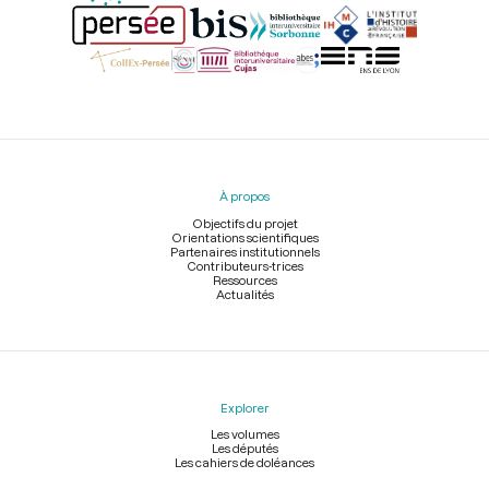
Menu
du
pied
À propos
de
page
Objectifs du projet
Orientations scientifiques
Partenaires institutionnels
Contributeurs-trices
Ressources
Actualités
Explorer
Les volumes
Les députés
Les cahiers de doléances