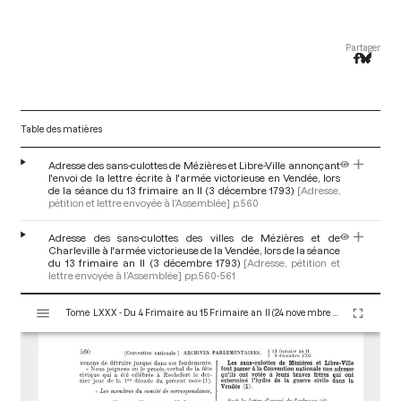
Partager
Table des matières
Adresse des sans-culottes de Mézières et Libre-Ville annonçant
l'envoi de la lettre écrite à l'armée victorieuse en Vendée, lors
de la séance du 13 frimaire an II (3 décembre 1793)
[Adresse,
pétition et lettre envoyée à l’Assemblée]
p.560
Adresse des sans-culottes des villes de Mézières et de
Charleville à l'armée victorieuse de la Vendée, lors de la séance
du 13 frimaire an II (3 décembre 1793)
[Adresse, pétition et
lettre envoyée à l’Assemblée]
pp.560-561
V
Tome LXXX - Du 4 Frimaire au 15 Frimaire an II (24 novembre au 5 Décembre 1793)
i
s
u
a
l