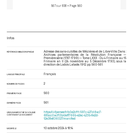
567 sur 838
• Page 560
Infos
Adresse des sans-culottes de Mézières et de Libre-Ville. Dans :
RÉFÉRENCE BIBLIOGRAPHIQUE
Archives parlementaires de la Révolution Française —
Première série (1787-1799) — Tome LXXX - Du 4 Frimaire au 15
Frimaire an II (24 novembre au 5 Décembre 1793)
, sous la
direction de Lodoïs Lataste. 1912. pp. 560-561.
Français
LANGUE PRINCIPALE
2
NOMBRE DE PAGES
560
PREMIÈRE PAGE
561
DERNIÈRE PAGE
https://iiif.persee.fr/b0e2cf11-597c-427d-8ac7-
URI DU MANIFEST IIIF DU VOLUME
CONTENANT LE DOCUMENT
68bcc0acf13b/deff766b-e2ec-423b-8e2d-
12e38e836027/manifest
10 octobre 2024 à 18:14
MODIFIÉ LE