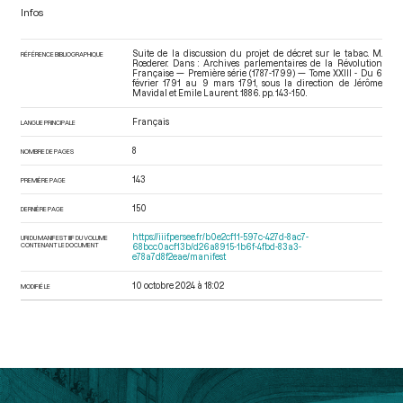
Infos
Suite de la discussion du projet de décret sur le tabac. M.
RÉFÉRENCE BIBLIOGRAPHIQUE
Rœderer. Dans : Archives parlementaires de la Révolution
Française — Première série (1787-1799) — Tome XXIII - Du 6
février 1791 au 9 mars 1791
, sous la direction de Jérôme
Mavidal et Emile Laurent. 1886. pp. 143-150.
Français
LANGUE PRINCIPALE
8
NOMBRE DE PAGES
143
PREMIÈRE PAGE
150
DERNIÈRE PAGE
https://iiif.persee.fr/b0e2cf11-597c-427d-8ac7-
URI DU MANIFEST IIIF DU VOLUME
CONTENANT LE DOCUMENT
68bcc0acf13b/d26a8915-1b6f-4fbd-83a3-
e78a7d8f2eae/manifest
10 octobre 2024 à 18:02
MODIFIÉ LE