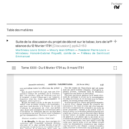
Partager
Table des matières
Suite de la discussion du projet de décret sur le tabac, lors de la
séance du 12 février 1791
[Discussion]
pp.143-150
Martineau Louis Simon
Maury Jean Siffrein
Roederer Pierre Louis
Mirabeau Honoré-Gabriel Riquetti, comte de
Fréteau de Saint-Just
Emmanuel
V
Tome XXIII - Du 6 février 1791 au 9 mars 1791
i
s
u
a
l
i
s
e
u
r
M