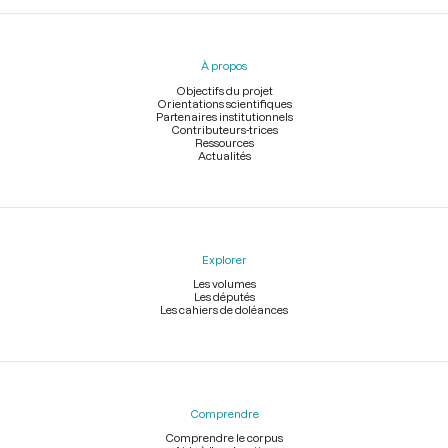
Menu
du
pied
À propos
de
page
Objectifs du projet
Orientations scientifiques
Partenaires institutionnels
Contributeurs-trices
Ressources
Actualités
Explorer
Les volumes
Les députés
Les cahiers de doléances
Comprendre
Comprendre le corpus