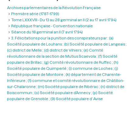
Archives parlementaires de la Révolution Française
Première série (1787-1799)
Tome LXXXVIII - Du 13 au 28 germinal an II (2 au 17 avril 1794)
République française - Convention nationale
Séance du 18 germinal an II (7 avril 1794)
3. Félicitations pour la punition des conspirateurs par : (a)
Société populaire de Louhans ; (b) Société populaire de Langeais ;
(c) district de Melle ; (d) district de Vihiers ; (e) Comité
révolutionnaire de la section de Mutius Scaevola ; (f) Société
populaire de Brillac ; (g) Comité révolutionnaire de Ruffec ; (h)
Société populaire de Quimperlé ; (i) commune de Loches ; (j)
Société populaire de Montoire ; (k) département de Charente-
Inférieure ; (1) commune et comité révolutionnaire de Châtillon-
sur-Chalaronne ; (m) Société populaire de Ribérac ; (n) district de
Boiscommun ; (o) Société populaire d’Annecy ; (p) Société
populaire de Grenoble ; (9) Société populaire d’ Avise