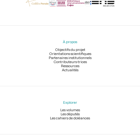
Menu
du
pied
À propos
de
page
Objectifs du projet
Orientations scientifiques
Partenaires institutionnels
Contributeurs-trices
Ressources
Actualités
Explorer
Les volumes
Les députés
Les cahiers de doléances