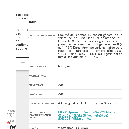
Table des
matières
Infos
La table
des
Résumé de l'adresse du conseil général de la
RÉFÉRENCE BIBLIOGRAPHIQUE
matières
commune de Châtillon-sur-Chalaronne, qui
ne
félicite la Convention sur les grandes mesures
contient
prises, lors de la séance du 18 germinal an II (7
avril 1794). Dans : Archives parlementaires de la
aucune
Révolution Française — Première série (1787-
entrée.
1799) — Tome LXXXVIII - Du 13 au 28 germinal an
II (2 au 17 avril 1794)
. 1969. p. 249.
V
Tome LXXXVIII - Du 13 au 28 germinal an II (2 au 17 avril 1794)
i
Français
LANGUE PRINCIPALE
s
u
1
NOMBRE DE PAGES
a
249
PREMIÈRE PAGE
l
i
249
DERNIÈRE PAGE
s
e
Adresse, pétition et lettre envoyée à l’Assemblée
TYPOLOGIE DOCUMENTAIRE
u
Téléch
https://iiif.persee.fr/b0e2cf11-597c-427d-8ac7-
URI DU MANIFEST IIIF DU
r
arger
VOLUME CONTENANT LE
68bcc0acf13b/eba55ff1-eb11-4545-8d43-
Part
DOCUMENT
d017906149b5/manifest
M
age
r
i
11 octobre 2024 à 03:46
MODIFIÉ LE