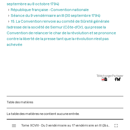
septembre au 8 octobre 1794)
République française - Convention nationale
Séance du 9 vendémiaire an III (30 septembre 1794)
15. La Convention renvoie au comité de Sûreté générale
l’adresse de la société de Semur (Côte-d’Or), qui presse la
Convention de relancer le char de la révolution et se prononce
contre la liberté de la presse tant que la révolution n’est pas
achevée
Télécharger
Partager
Table des matières
La table des matières ne contient aucune entrée.
V
Tome XCVIII - Du 3 vendémiaire au 17 vendémiaire an III (24 septembre au 8 octobre 1794)
i