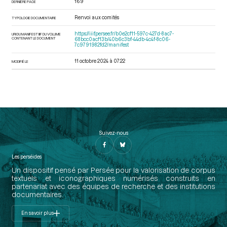
169
DERNIÈRE PAGE
Renvoi aux comités
TYPOLOGIE DOCUMENTAIRE
https://iiif.persee.fr/b0e2cf11-597c-427d-8ac7-
URI DU MANIFEST IIIF DU VOLUME
CONTENANT LE DOCUMENT
68bcc0acf13b/40b6c3bf-44db-4c4f-8c06-
7c9791982fd2/manifest
11 octobre 2024 à 07:22
MODIFIÉ LE
Suivez-nous
Les perséides
Un dispositif pensé par Persée pour la valorisation de corpus
textuels et iconographiques numérisés construits en
partenariat avec des équipes de recherche et des institutions
documentaires.
En savoir plus