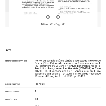
170 sur 508
• Page 168
Infos
Renvoi au comité de Sûreté générale l’adresse de la société de
RÉFÉRENCE BIBLIOGRAPHIQUE
Semur (Côte-d’Or), lors de la séance du 9 vendémiaire an III
(30 septembre 1794). Dans : Archives parlementaires de la
Révolution Française — Première série (1787-1799) — Tome
XCVIII - Du 3 vendémiaire au 17 vendémiaire an III (24
septembre au 8 octobre 1794)
, sous la direction de Raymonde
Monnier et Françoise Brunel. 1994. pp. 168-169.
Français
LANGUE PRINCIPALE
2
NOMBRE DE PAGES
168
PREMIÈRE PAGE