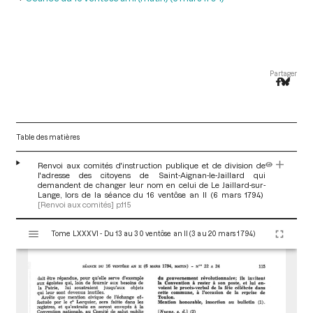
Partager
Table des matières
Renvoi aux comités d'instruction publique et de division de
l'adresse des citoyens de Saint-Aignan-le-Jaillard qui
demandent de changer leur nom en celui de Le Jaillard-sur-
Lange, lors de la séance du 16 ventôse an II (6 mars 1794)
[Renvoi aux comités]
p.115
V
Tome LXXXVI - Du 13 au 30 ventôse an II (3 au 20 mars 1794)
i
s
u
a
l
i