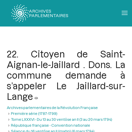
ARCHIVES
PARLEMENTAIRES
Fil
d'Ariane
22. Citoyen de Saint-
Aignan-le-Jaillard . Dons. La
commune demande à
s’appeler Le Jaillard-sur-
Lange
Archives parlementaires de la Révolution Française
Première série (1787-1799)
Tome LXXXVI - Du 13 au 30 ventôse an II (3 au 20 mars 1794)
République française - Convention nationale
Séance du 16 ventôse an II (matin) (6 mars 1794)