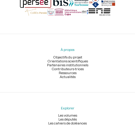
Menu
du
pied
À propos
de
page
Objectifs du projet
Orientations scientifiques
Partenaires institutionnels
Contributeurs-trices
Ressources
Actualités
Explorer
Les volumes
Les députés
Les cahiers de doléances