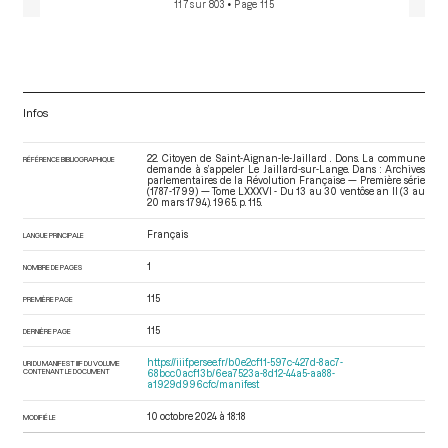
117 sur 803
• Page 115
Infos
22. Citoyen de Saint-Aignan-le-Jaillard . Dons. La commune
RÉFÉRENCE BIBLIOGRAPHIQUE
demande à s’appeler Le Jaillard-sur-Lange. Dans : Archives
parlementaires de la Révolution Française — Première série
(1787-1799) — Tome LXXXVI - Du 13 au 30 ventôse an II (3 au
20 mars 1794)
. 1965. p. 115.
Français
LANGUE PRINCIPALE
1
NOMBRE DE PAGES
115
PREMIÈRE PAGE
115
DERNIÈRE PAGE
https://iiif.persee.fr/b0e2cf11-597c-427d-8ac7-
URI DU MANIFEST IIIF DU VOLUME
CONTENANT LE DOCUMENT
68bcc0acf13b/6ea7523a-8d12-44a5-aa88-
a1929d996cfc/manifest
10 octobre 2024 à 18:18
MODIFIÉ LE