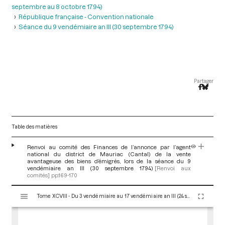
septembre au 8 octobre 1794)
République française - Convention nationale
Séance du 9 vendémiaire an III (30 septembre 1794)
Partager
Table des matières
Renvoi au comité des Finances de l’annonce par l’agent
national du district de Mauriac (Cantal) de la vente
avantageuse des biens d’émigrés, lors de la séance du 9
vendémiaire an III (30 septembre 1794)
[Renvoi aux
comités]
pp.169-170
V
Tome XCVIII - Du 3 vendémiaire au 17 vendémiaire an III (24 septembre au 8 octobre 1794)
i
s
u