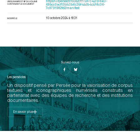
https://iiif.persee.fr/b0e2cf11-597c-427d-8ac7-
URI DU MANIFEST IIIF DU VOLUME
CONTENANT LE DOCUMENT
68bcc0acf13b/40b6c3bf-44db-4c4f-8c06-
7c9791982fd2/manifest
10 octobre 2024 à 18:31
MODIFIÉ LE
Suivez-nous
Les perséides
Un dispositif pensé par Persée pour la valorisation de corpus
textuels et iconographiques numérisés construits en
partenariat avec des équipes de recherche et des institutions
documentaires.
En savoir plus