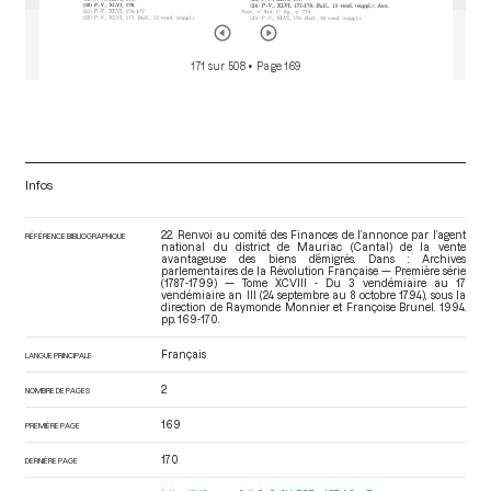
171 sur 508
• Page 169
Infos
22. Renvoi au comité des Finances de l’annonce par l’agent
RÉFÉRENCE BIBLIOGRAPHIQUE
national du district de Mauriac (Cantal) de la vente
avantageuse des biens d’émigrés. Dans : Archives
parlementaires de la Révolution Française — Première série
(1787-1799) — Tome XCVIII - Du 3 vendémiaire au 17
vendémiaire an III (24 septembre au 8 octobre 1794)
, sous la
direction de Raymonde Monnier et Françoise Brunel. 1994.
pp. 169-170.
Français
LANGUE PRINCIPALE
2
NOMBRE DE PAGES
169
PREMIÈRE PAGE
170
DERNIÈRE PAGE