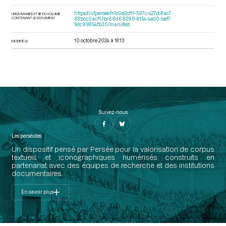
https://iiif.persee.fr/b0e2cf11-597c-427d-8ac7-
URI DU MANIFEST IIIF DU VOLUME
CONTENANT LE DOCUMENT
68bcc0acf13b/66d69299-8154-4ed0-bef7-
5dc99854fb30/manifest
10 octobre 2024 à 18:13
MODIFIÉ LE
Suivez-nous
Les perséides
Un dispositif pensé par Persée pour la valorisation de corpus
textuels et iconographiques numérisés construits en
partenariat avec des équipes de recherche et des institutions
documentaires.
En savoir plus