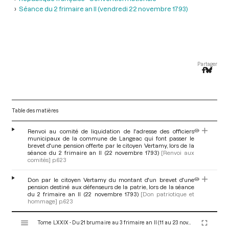
Séance du 2 frimaire an II (vendredi 22 novembre 1793)
Partager
Table des matières
Renvoi au comité de liquidation de l'adresse des officiers
municipaux de la commune de Langeac qui font passer le
brevet d'une pension offerte par le citoyen Vertamy, lors de la
séance du 2 frimaire an II (22 novembre 1793)
[Renvoi aux
comités]
p.623
Don par le citoyen Vertamy du montant d'un brevet d'une
pension destiné aux défenseurs de la patrie, lors de la séance
du 2 frimaire an II (22 novembre 1793)
[Don patriotique et
hommage]
p.623
V
Tome LXXIX - Du 21 brumaire au 3 frimaire an II (11 au 23 novembre 1793)
i