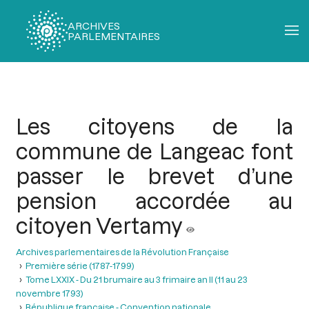
ARCHIVES
PARLEMENTAIRES
Fil
d'Ariane
Les citoyens de la
commune de Langeac font
passer le brevet d’une
pension accordée au
citoyen Vertamy
Archives parlementaires de la Révolution Française
Première série (1787-1799)
Tome LXXIX - Du 21 brumaire au 3 frimaire an II (11 au 23
novembre 1793)
République française - Convention nationale