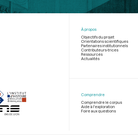
À propos
Objectifs du projet
Orientations scientifiques
Partenaires institutionnels
Contributeurs-trices
Ressources
Actualités
Menu
du
pied
de
Comprendre
page
Comprendre le corpus
Aide à l'exploration
Foire aux questions