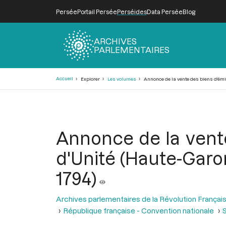
Persée
Portail Persée
Perséides
Data Persée
Blog
ARCHIVES
PARLEMENTAIRES
Fil
Accueil
Explorer
Les volumes
Annonce de la vente des biens d'émigr
d'Ariane
Annonce de la vente
d'Unité (Haute-Garonn
1794)
Archives parlementaires de la Révolution Françai
République française - Convention nationale
S