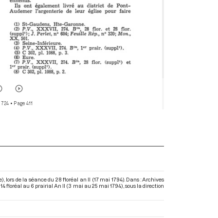
r 724
• Page 411
 lors de la séance du 28 floréal an II (17 mai 1794). Dans : Archives
 floréal au 6 prairial An II (3 mai au 25 mai 1794)
, sous la direction