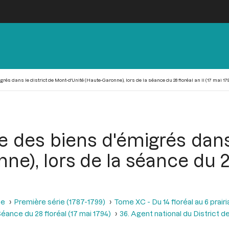
és dans le district de Mont-d'Unité (Haute-Garonne), lors de la séance du 28 floréal an II (17 mai 179
 des biens d'émigrés dans 
e), lors de la séance du 28
se
Première série (1787-1799)
Tome XC - Du 14 floréal au 6 prairia
éance du 28 floréal (17 mai 1794)
36. Agent national du District 