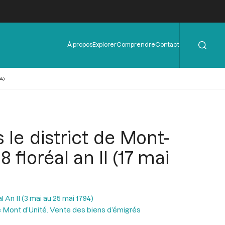
Rechercher
Menu
À propos
Explorer
Comprendre
Contact
de
l'en-
tête
4)
le district de Mont-
 floréal an II (17 mai
l An II (3 mai au 25 mai 1794)
de Mont d’Unité. Vente des biens d’émigrés