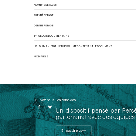
NOMBRE DE PAGES
PREMIÈRE PAGE
DERNIÈRE PAGE
TYPOLOGIE DOCUMENTAIRE
URI DU MANIFEST IIIF DU VOLUME CONTENANT LE DOCUMENT
MODIFIÉ LE
Suivez-nous
Les perséides
Un dispositif pensé par Pers
partenariat avec des équipes 
En savoir plus