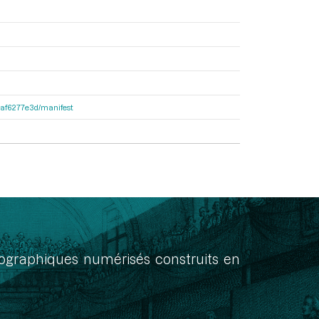
31af6277e3d/manifest
onographiques numérisés construits en