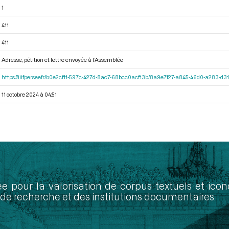
1
411
411
Adresse, pétition et lettre envoyée à l’Assemblée
https://iiif.persee.fr/b0e2cf11-597c-427d-8ac7-68bcc0acf13b/8a9e7f27-a845-46d0-a283-d
11 octobre 2024 à 04:51
ée pour la valorisation de corpus textuels et ic
de recherche et des institutions documentaires.