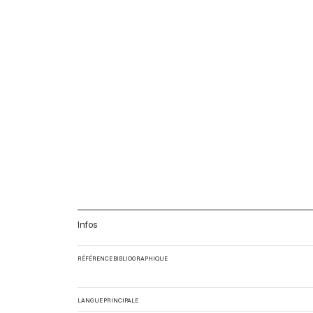
Infos
RÉFÉRENCE BIBLIOGRAPHIQUE
LANGUE PRINCIPALE