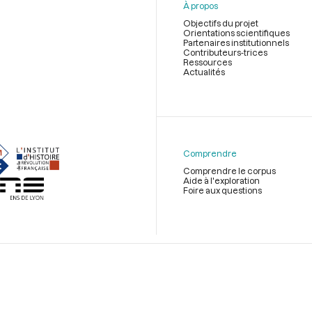
À propos
Objectifs du projet
Orientations scientifiques
Partenaires institutionnels
Contributeurs-trices
Ressources
Actualités
Menu
du
pied
de
Comprendre
page
Comprendre le corpus
Aide à l'exploration
Foire aux questions