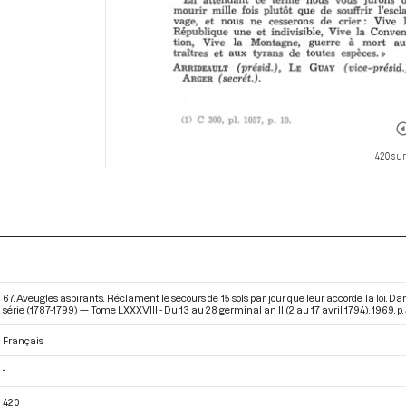
420 sur
67. Aveugles aspirants. Réclament le secours de 15 sols par jour que leur accorde la loi.
série (1787-1799) — Tome LXXXVIII - Du 13 au 28 germinal an II (2 au 17 avril 1794)
. 1969. p.
Français
1
420