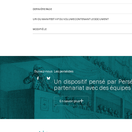
DERNIÈRE PAGE
URI DU MANIFEST IIIF DU VOLUME CONTENANT LE DOCUMENT
MODIFIÉ LE
Suivez-nous
Les perséides
Un dispositif pensé par Pers
partenariat avec des équipes 
En savoir plus