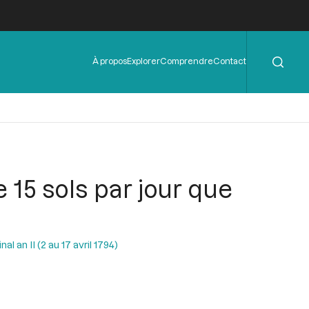
Rechercher
Menu
À propos
Explorer
Comprendre
Contact
de
l'en-
tête
 15 sols par jour que
l an II (2 au 17 avril 1794)