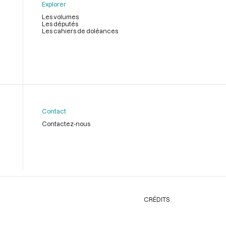
Explorer
Les volumes
Les députés
Les cahiers de doléances
Contact
Contactez-nous
CRÉDITS