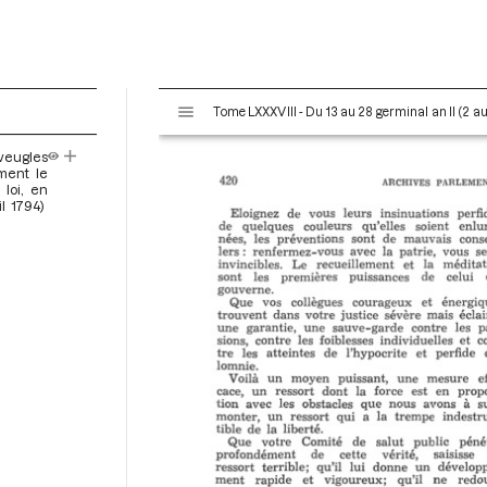
V
Tome LXXXVIII - Du 13 au 28 germinal an II (2 au 
i
s
veugles
u
ment le
a
loi, en
l 1794)
l
i
s
e
u
r
M
i
r
a
d
o