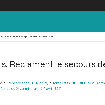
secours de 15 sols par jour que leur accorde la loi
ts. Réclament le secours de
se
Première série (1787-1799)
Tome LXXXVIII - Du 13 au 28 germina
éance du 21 germinal an II (10 avril 1794)