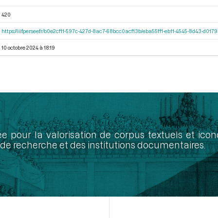
420
https://iiif.persee.fr/b0e2cf11-597c-427d-8ac7-68bcc0acf13b/eba55ff1-eb11-4545-8d43-d01
10 octobre 2024 à 18:19
ée pour la valorisation de corpus textuels et ic
de recherche et des institutions documentaires.