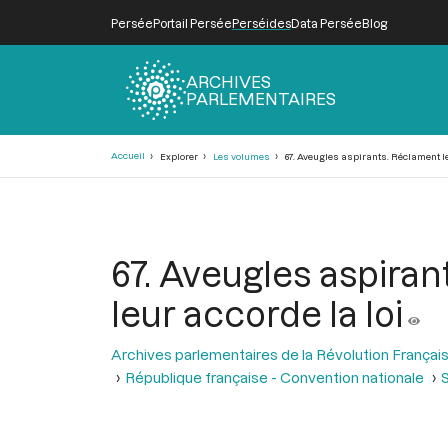
Persée
Portail Persée
Perséides
Data Persée
Blog
ARCHIVES
PARLEMENTAIRES
Fil
Accueil
Explorer
Les volumes
67. Aveugles aspirants. Réclament le 
d'Ariane
67. Aveugles aspiran
leur accorde la loi
Archives parlementaires de la Révolution Françai
République française - Convention nationale
S