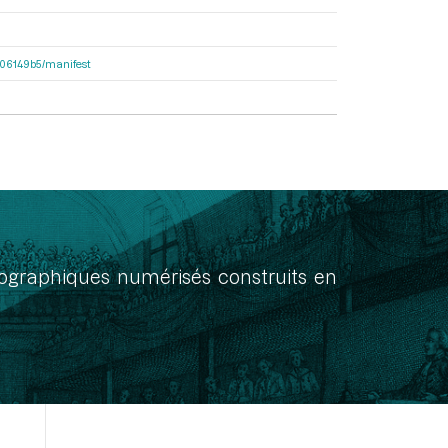
7906149b5/manifest
onographiques numérisés construits en