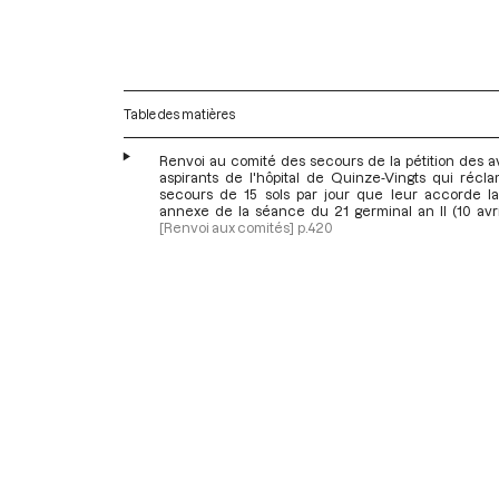
Table des matières
Renvoi au comité des secours de la pétition des a
aspirants de l'hôpital de Quinze-Vingts qui récla
secours de 15 sols par jour que leur accorde la 
annexe de la séance du 21 germinal an II (10 avri
[Renvoi aux comités]
p.420