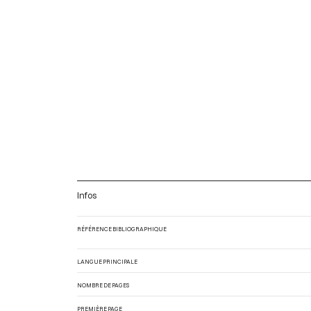
Infos
RÉFÉRENCE BIBLIOGRAPHIQUE
LANGUE PRINCIPALE
NOMBRE DE PAGES
PREMIÈRE PAGE