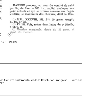
 790
• Page 420
 Dans : Archives parlementaires de la Révolution Française — Première
 420.