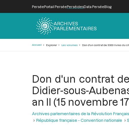
Persée
Portail Persée
Perséides
Data Persée
Blog
ARCHIVES
PARLEMENTAIRES
Fil
Accueil
Explorer
Les volumes
Don d'un contrat de 3000 livres du c
d'Ariane
Don d'un contrat de
Didier-sous-Aubenas
an II (15 novembre 1
Archives parlementaires de la Révolution Françai
République française - Convention nationale
S