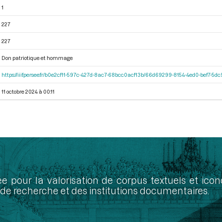
1
227
227
Don patriotique et hommage
https://iiif.persee.fr/b0e2cf11-597c-427d-8ac7-68bcc0acf13b/66d69299-8154-4ed0-bef7-5
11 octobre 2024 à 00:11
ée pour la valorisation de corpus textuels et ic
de recherche et des institutions documentaires.