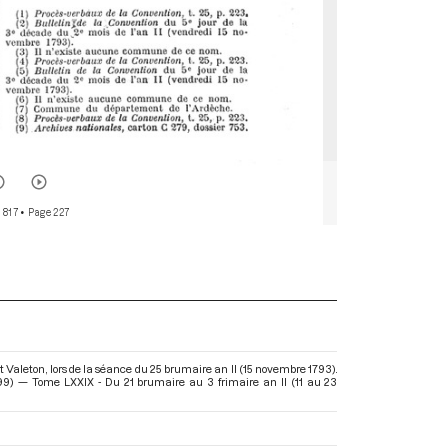
 817
• Page 227
 Valeton, lors de la séance du 25 brumaire an II (15 novembre 1793).
99) — Tome LXXIX - Du 21 brumaire au 3 frimaire an II (11 au 23