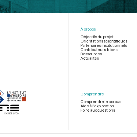
À propos
Objectifs du projet
Orientations scientifiques
Partenaires institutionnels
Contributeurs-trices
Ressources
Actualités
Menu
du
pied
de
Comprendre
page
Comprendre le corpus
Aide à l'exploration
Foire aux questions