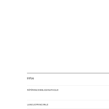
Infos
RÉFÉRENCE BIBLIOGRAPHIQUE
LANGUE PRINCIPALE