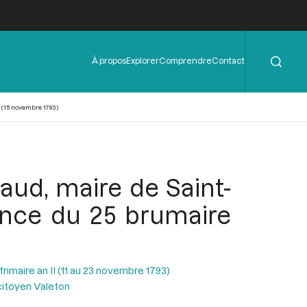
Rechercher
Menu
À propos
Explorer
Comprendre
Contact
de
l'en-
tête
 (15 novembre 1793)
aud, maire de Saint-
éance du 25 brumaire
rimaire an II (11 au 23 novembre 1793)
citoyen Valeton