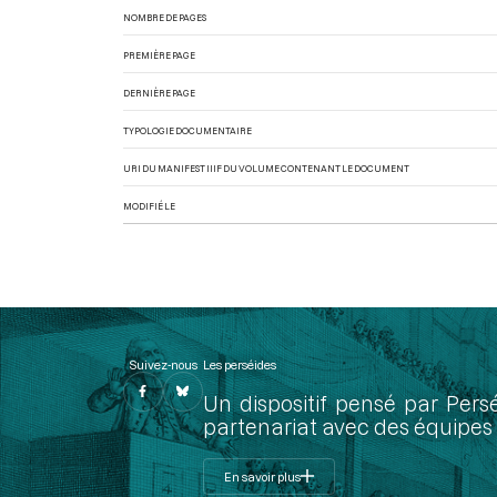
NOMBRE DE PAGES
PREMIÈRE PAGE
DERNIÈRE PAGE
TYPOLOGIE DOCUMENTAIRE
URI DU MANIFEST IIIF DU VOLUME CONTENANT LE DOCUMENT
MODIFIÉ LE
Suivez-nous
Les perséides
Un dispositif pensé par Pers
partenariat avec des équipes 
En savoir plus