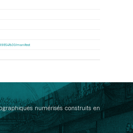
dc99854fb30/manifest
onographiques numérisés construits en