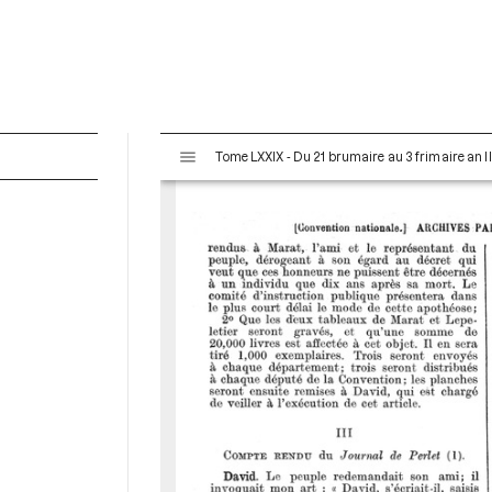
V
Tome LXXIX - Du 21 brumaire au 3 frimaire an I
i
s
u
a
l
i
s
e
u
r
M
i
r
a
d