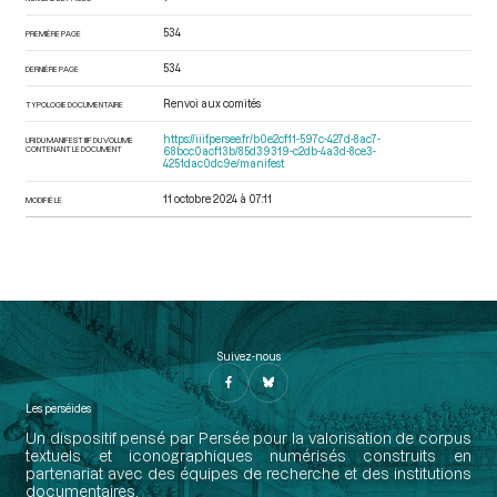
534
PREMIÈRE PAGE
534
DERNIÈRE PAGE
Renvoi aux comités
TYPOLOGIE DOCUMENTAIRE
https://iiif.persee.fr/b0e2cf11-597c-427d-8ac7-
URI DU MANIFEST IIIF DU VOLUME
CONTENANT LE DOCUMENT
68bcc0acf13b/85d39319-c2db-4a3d-8ce3-
4251dac0dc9e/manifest
11 octobre 2024 à 07:11
MODIFIÉ LE
Suivez-nous
Les perséides
Un dispositif pensé par Persée pour la valorisation de corpus
textuels et iconographiques numérisés construits en
partenariat avec des équipes de recherche et des institutions
documentaires.