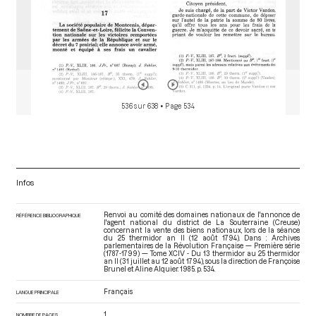
536 sur 638
• Page 534
Infos
Renvoi au comité des domaines nationaux de l'annonce de
RÉFÉRENCE BIBLIOGRAPHIQUE
l'agent national du district de La Souterraine (Creuse)
concernant la vente des biens nationaux, lors de la séance
du 25 thermidor an II (12 août 1794). Dans : Archives
parlementaires de la Révolution Française — Première série
(1787-1799) — Tome XCIV - Du 13 thermidor au 25 thermidor
an II (31 juillet au 12 août 1794)
, sous la direction de Françoise
Brunel et Aline Alquier. 1985. p. 534.
Français
LANGUE PRINCIPALE
1
NOMBRE DE PAGES