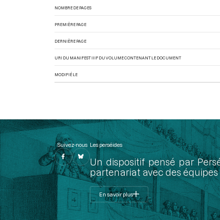
NOMBRE DE PAGES
PREMIÈRE PAGE
DERNIÈRE PAGE
URI DU MANIFEST IIIF DU VOLUME CONTENANT LE DOCUMENT
MODIFIÉ LE
Suivez-nous
Les perséides
Un dispositif pensé par Pers
partenariat avec des équipes 
En savoir plus