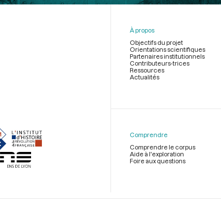
À propos
Objectifs du projet
Orientations scientifiques
Partenaires institutionnels
Contributeurs-trices
Ressources
Actualités
Menu
du
pied
de
Comprendre
page
Comprendre le corpus
Aide à l'exploration
Foire aux questions