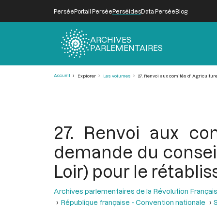
Persée
Portail Persée
Perséides
Data Persée
Blog
ARCHIVES
PARLEMENTAIRES
Fil
Accueil
Explorer
Les volumes
27. Renvoi aux comités d’ Agricultu
d'Ariane
27. Renvoi aux co
demande du conseil
Loir) pour le rétab
Archives parlementaires de la Révolution Françai
République française - Convention nationale
S