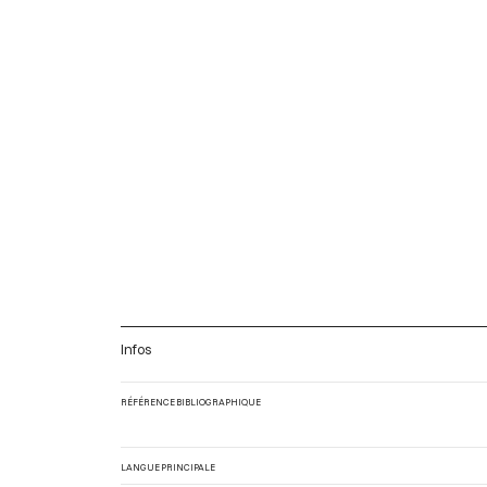
Infos
RÉFÉRENCE BIBLIOGRAPHIQUE
LANGUE PRINCIPALE