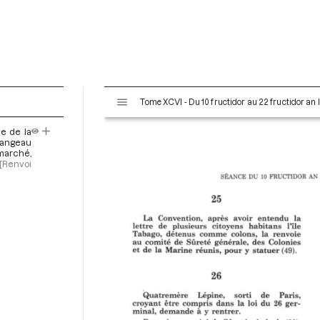
V
Tome XCVI - Du 10 fructidor au 22 fructidor an 
i
s
e de la
u
Dangeau
a
 marché,
[Renvoi
l
i
s
e
u
r
M
i
r
a
d