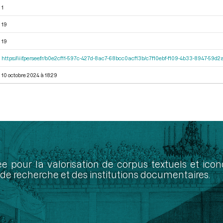
1
19
19
https://iiif.persee.fr/b0e2cf11-597c-427d-8ac7-68bcc0acf13b/c7f10ebf-f109-4b33-8947-59
10 octobre 2024 à 18:29
ée pour la valorisation de corpus textuels et ic
de recherche et des institutions documentaires.