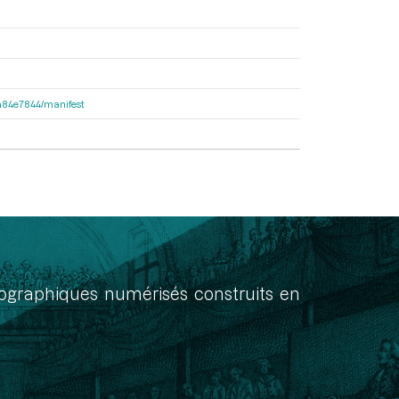
d2a84e7844/manifest
onographiques numérisés construits en