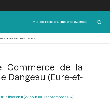
Rechercher
Menu
À propos
Explorer
Comprendre
Contact
de
l'en-
tête
le rétablissement de son marché
 de Commerce de la
e Dangeau (Eure-et-
 fructidor an II (27 août au 8 septembre 1794)