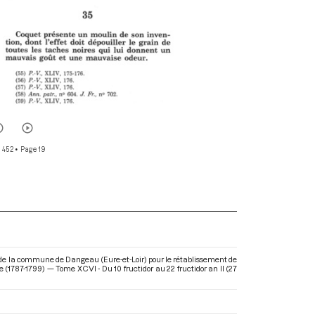
r 452
• Page 19
 de la commune de Dangeau (Eure-et-Loir) pour le rétablissement de
(1787-1799) — Tome XCVI - Du 10 fructidor au 22 fructidor an II (27