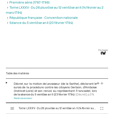
Première série (1787-1799)
Tome LXXXV - Du 26 pluviôse au 12 ventôse an II (14 février au 2
mars 1794)
République française - Convention nationale
Séance du 5 ventôse an II (23 février 1794)
Partager
Table des matières
Décret, sur la motion de Levasseur (de la Sarthe), déclarant le
sursis de la procédure contre les citoyens Gerboin, d'Amboise
(Indre-et-Loire) et son renvoi au représentant Francastel, lors
de la séance du 5 ventôse an II (23 février 1794)
[Décret]
p.374
René Levasseur
V
Tome LXXXV - Du 26 pluviôse au 12 ventôse an II (14 février au 2 mars 1794)
i