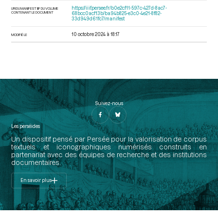
https://iiif.persee.fr/b0e2cf11-597c-427d-8ac7-
URI DU MANIFEST IIIF DU VOLUME
CONTENANT LE DOCUMENT
68bcc0acf13b/ba94b825-e3c0-4e21-8f82-
33d949d61fc7/manifest
10 octobre 2024 à 18:17
MODIFIÉ LE
Suivez-nous
Les perséides
Un dispositif pensé par Persée pour la valorisation de corpus
textuels et iconographiques numérisés construits en
partenariat avec des équipes de recherche et des institutions
documentaires.
En savoir plus