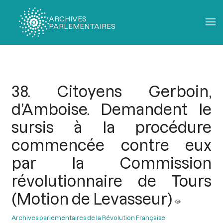
ARCHIVES
PARLEMENTAIRES
Fil
d'Ariane
38. Citoyens Gerboin,
d’Amboise. Demandent le
sursis à la procédure
commencée contre eux
par la Commission
révolutionnaire de Tours
(Motion de Levasseur)
Archives parlementaires de la Révolution Française