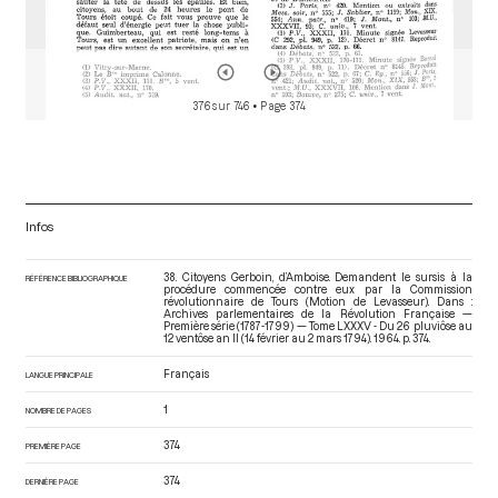
376 sur 746
• Page 374
Infos
38. Citoyens Gerboin, d’Amboise. Demandent le sursis à la
RÉFÉRENCE BIBLIOGRAPHIQUE
procédure commencée contre eux par la Commission
révolutionnaire de Tours (Motion de Levasseur). Dans :
Archives parlementaires de la Révolution Française —
Première série (1787-1799) — Tome LXXXV - Du 26 pluviôse au
12 ventôse an II (14 février au 2 mars 1794)
. 1964. p. 374.
Français
LANGUE PRINCIPALE
1
NOMBRE DE PAGES
374
PREMIÈRE PAGE
374
DERNIÈRE PAGE