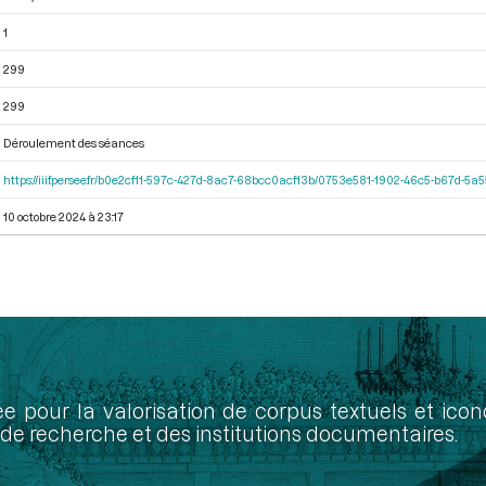
1
299
299
Déroulement des séances
https://iiif.persee.fr/b0e2cf11-597c-427d-8ac7-68bcc0acf13b/0753e581-1902-46c5-b67d-5
10 octobre 2024 à 23:17
ée pour la valorisation de corpus textuels et ic
de recherche et des institutions documentaires.