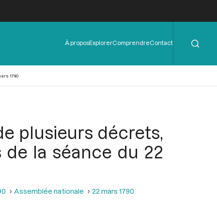
Rechercher
Menu
À propos
Explorer
Comprendre
Contact
de
l'en-
tête
mars 1790
e plusieurs décrets,
s de la séance du 22
90
Assemblée nationale
22 mars 1790