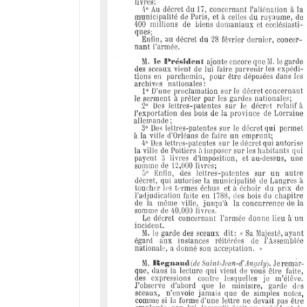
d
o
r