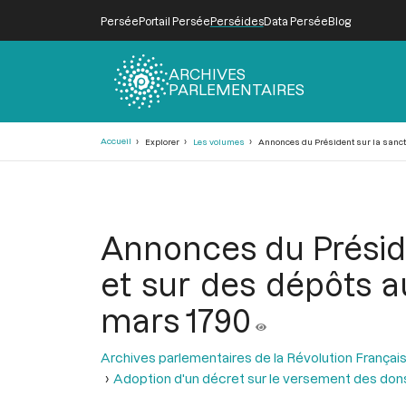
Persée
Portail Persée
Perséides
Data Persée
Blog
ARCHIVES
PARLEMENTAIRES
Fil
Accueil
Explorer
Les volumes
Annonces du Président sur la sanctio
d'Ariane
Annonces du Préside
et sur des dépôts a
mars 1790
Archives parlementaires de la Révolution Françai
Adoption d'un décret sur le versement des dons