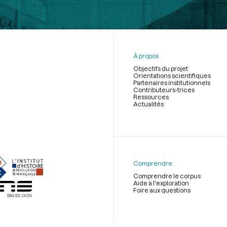
À propos
Objectifs du projet
Orientations scientifiques
Partenaires institutionnels
Contributeurs-trices
Ressources
Actualités
Menu
du
pied
de
Comprendre
page
Comprendre le corpus
Aide à l'exploration
Foire aux questions