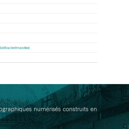
a55e95ac0e1/manifest
onographiques numérisés construits en