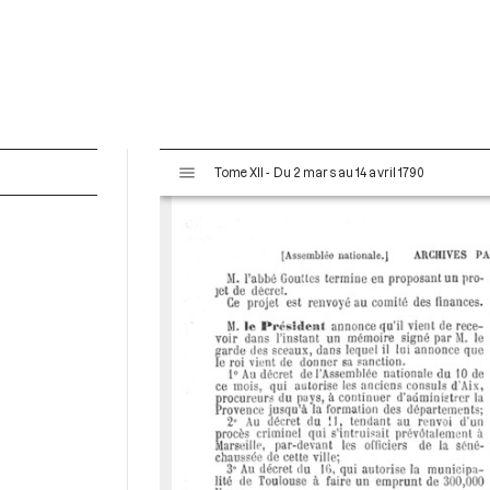
V
Tome XII - Du 2 mars au 14 avril 1790
i
s
u
a
l
i
s
e
u
r
M
i
r
a