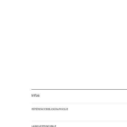
Infos
RÉFÉRENCE BIBLIOGRAPHIQUE
LANGUE PRINCIPALE