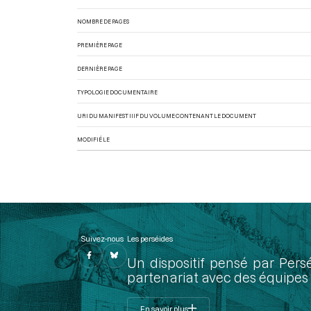
NOMBRE DE PAGES
PREMIÈRE PAGE
DERNIÈRE PAGE
TYPOLOGIE DOCUMENTAIRE
URI DU MANIFEST IIIF DU VOLUME CONTENANT LE DOCUMENT
MODIFIÉ LE
Suivez-nous
Les perséides
Un dispositif pensé par Pers
partenariat avec des équipes 
En savoir plus