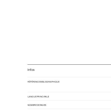
Infos
RÉFÉRENCE BIBLIOGRAPHIQUE
LANGUE PRINCIPALE
NOMBRE DE PAGES