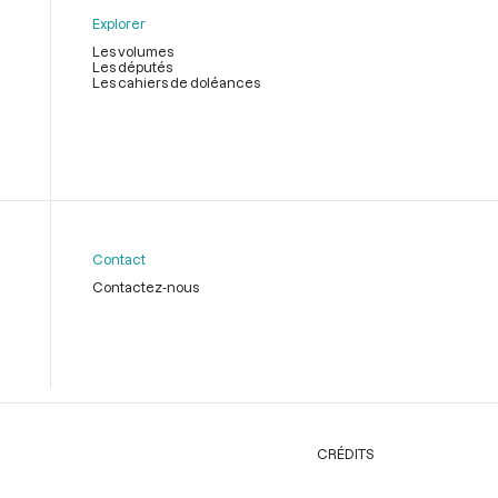
Explorer
Les volumes
Les députés
Les cahiers de doléances
Contact
Contactez-nous
CRÉDITS