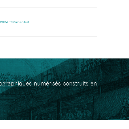
dc99854fb30/manifest
onographiques numérisés construits en