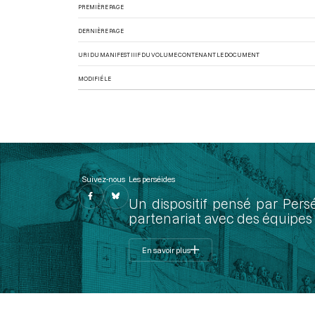
PREMIÈRE PAGE
DERNIÈRE PAGE
URI DU MANIFEST IIIF DU VOLUME CONTENANT LE DOCUMENT
MODIFIÉ LE
Suivez-nous
Les perséides
Un dispositif pensé par Pers
partenariat avec des équipes 
En savoir plus