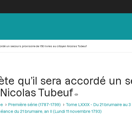
ordé un secours provisoire de 150 livres au citoyen Nicolas Tubeuf
te qu’il sera accordé un s
n Nicolas Tubeuf
se
Première série (1787-1799)
Tome LXXIX - Du 21 brumaire au 3 f
éance du 21 brumaire, an II (Lundi 11 novembre 1793)