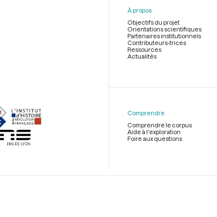
À propos
Objectifs du projet
Orientations scientifiques
Partenaires institutionnels
Contributeurs-trices
Ressources
Actualités
Menu
du
pied
de
Comprendre
page
Comprendre le corpus
Aide à l'exploration
Foire aux questions