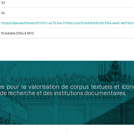
33
34
https://iiif.persee.fr/b0e2cf11-597c-427d-8ac7-68bcc0acf13b/66d69299-8154-4ed0-bef7-5
10 octobre 2024 à 18:13
ée pour la valorisation de corpus textuels et ic
de recherche et des institutions documentaires.