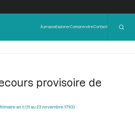
Rechercher
Menu
À propos
Explorer
Comprendre
Contact
de
l'en-
tête
ecours provisoire de
rimaire an II (11 au 23 novembre 1793)