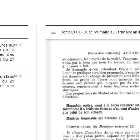
V
Tome LXXIX - Du 21 brumaire au 3 frimaire an I
i
s
vres au
u
e de la
a
tés des
e du 21
l
i
s
 un bras
e
e du 21
ent des
u
r
M
i
r
a
d
o