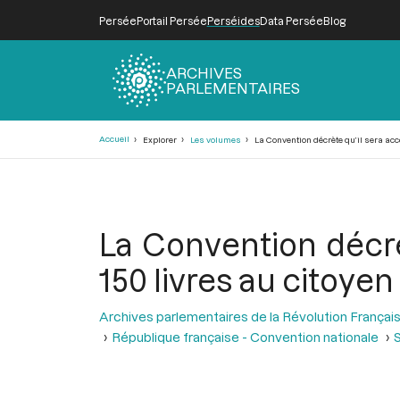
Persée
Portail Persée
Perséides
Data Persée
Blog
ARCHIVES
PARLEMENTAIRES
Fil
Accueil
Explorer
Les volumes
La Convention décrète qu’il sera acc
d'Ariane
La Convention décrè
150 livres au citoye
Archives parlementaires de la Révolution Françai
République française - Convention nationale
S