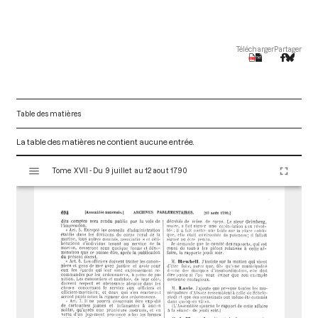
Télécharger
Partager
Table des matières
La table des matières ne contient aucune entrée.
V
Tome XVII - Du 9 juillet au 12 aout 1790
i
s
u
a
l
i
s
e
u
r
M