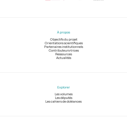
Menu
du
pied
À propos
de
page
Objectifs du projet
Orientations scientifiques
Partenaires institutionnels
Contributeurs-trices
Ressources
Actualités
Explorer
Les volumes
Les députés
Les cahiers de doléances