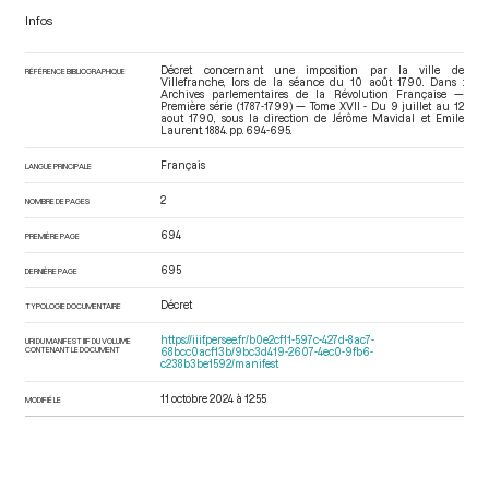
Infos
Décret concernant une imposition par la ville de
RÉFÉRENCE BIBLIOGRAPHIQUE
Villefranche, lors de la séance du 10 août 1790. Dans :
Archives parlementaires de la Révolution Française —
Première série (1787-1799) — Tome XVII - Du 9 juillet au 12
aout 1790
, sous la direction de Jérôme Mavidal et Emile
Laurent. 1884. pp. 694-695.
Français
LANGUE PRINCIPALE
2
NOMBRE DE PAGES
694
PREMIÈRE PAGE
695
DERNIÈRE PAGE
Décret
TYPOLOGIE DOCUMENTAIRE
https://iiif.persee.fr/b0e2cf11-597c-427d-8ac7-
URI DU MANIFEST IIIF DU VOLUME
CONTENANT LE DOCUMENT
68bcc0acf13b/9bc3d419-2607-4ec0-9fb6-
c238b3be1592/manifest
11 octobre 2024 à 12:55
MODIFIÉ LE