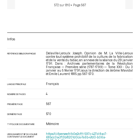
572 sur 810
• Page 567
Infos
Delaville-Leroulx Joseph. Opinion de M. La Ville-Leroux
RÉFÉRENCE BIBLIOGRAPHIQUE
contre tout système prohibitif de la culture, de la fabrication
et de la vente du tabac, en annexe de la séance du 29 janvier
1791. Dans : Archives parlementaires de la Révolution
Française — Première série (1787-1799) — Tome XXII - Du 3
janvier au 5 février 1791
, sous la direction de Jérôme Mavidal
et Emile Laurent. 1885. pp. 567-570.
Français
LANGUE PRINCIPALE
4
NOMBRE DE PAGES
567
PREMIÈRE PAGE
570
DERNIÈRE PAGE
Mémoire
TYPOLOGIE DOCUMENTAIRE
https://iiif.persee.fr/b0e2cf11-597c-427d-8ac7-
URI DU MANIFEST IIIF DU VOLUME
CONTENANT LE DOCUMENT
68bcc0acf13b/8201d0c4-746b-4fd0-b06a-