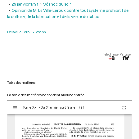
29 janvier 1791
Séance du soir
Opinion de M. La Ville-Leroux contre tout système prohibitif de
la culture, de la fabrication et de la vente du tabac
Delaville-Leroulx Joseph
Télécharger
Partager
Table des matières
La table des matières ne contient aucune entrée.
V
Tome XXII - Du 3 janvier au 5 février 1791
i
s
u
a
l