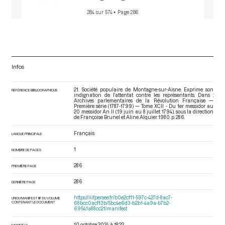
284 sur 574
• Page 286
Infos
21. Société populaire de Montagne-sur-Aisne. Exprime son
RÉFÉRENCE BIBLIOGRAPHIQUE
indignation de l’attentat contre les représentants. Dans :
Archives parlementaires de la Révolution Française —
Première série (1787-1799) — Tome XCII - Du 1er messidor au
20 messidor An II (19 juin au 8 juillet 1794)
, sous la direction
de Françoise Brunel et Aline Alquier. 1980. p. 286.
Français
LANGUE PRINCIPALE
1
NOMBRE DE PAGES
286
PREMIÈRE PAGE
286
DERNIÈRE PAGE
https://iiif.persee.fr/b0e2cf11-597c-427d-8ac7-
URI DU MANIFEST IIIF DU VOLUME
CONTENANT LE DOCUMENT
68bcc0acf13b/5bc4e6d3-b2b1-4a9a-b7b2-
69541a88cc21/manifest
10 octobre 2024 à 18:22
MODIFIÉ LE