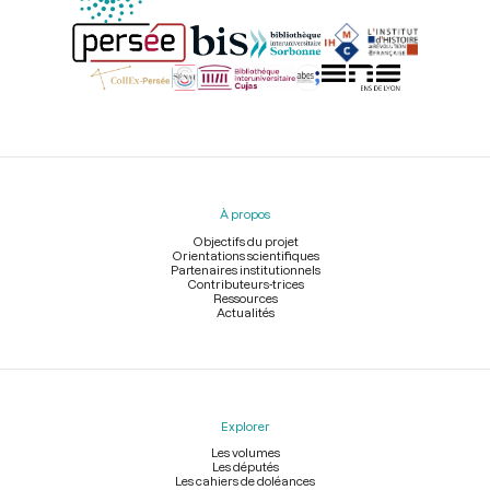
Menu
du
pied
À propos
de
page
Objectifs du projet
Orientations scientifiques
Partenaires institutionnels
Contributeurs-trices
Ressources
Actualités
Explorer
Les volumes
Les députés
Les cahiers de doléances