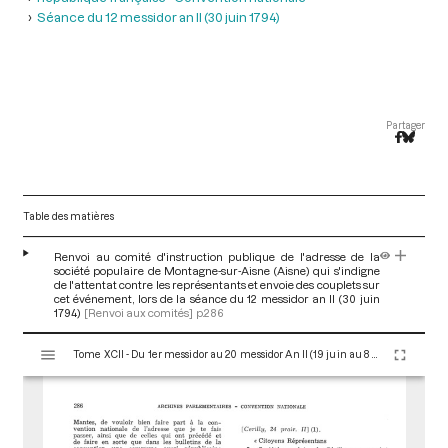
Séance du 12 messidor an II (30 juin 1794)
Partager
Table des matières
Renvoi au comité d'instruction publique de l'adresse de la
société populaire de Montagne-sur-Aisne (Aisne) qui s'indigne
de l'attentat contre les représentants et envoie des couplets sur
cet événement, lors de la séance du 12 messidor an II (30 juin
1794)
[Renvoi aux comités]
p.286
V
Tome XCII - Du 1er messidor au 20 messidor An II (19 juin au 8 juillet 1794)
i
s
u
a
l