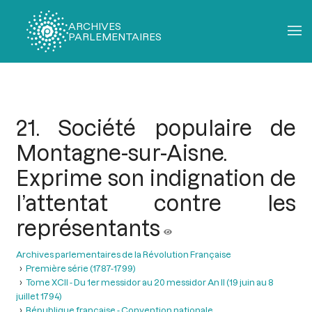
ARCHIVES
PARLEMENTAIRES
Fil
d'Ariane
21. Société populaire de
Montagne-sur-Aisne.
Exprime son indignation de
l’attentat contre les
représentants
Archives parlementaires de la Révolution Française
Première série (1787-1799)
Tome XCII - Du 1er messidor au 20 messidor An II (19 juin au 8
juillet 1794)
République française - Convention nationale